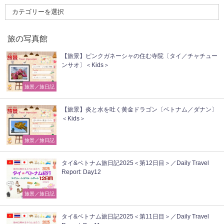
旅の写真館
【旅景】ピンクガネーシャの住む寺院〔タイ／チャチュー
ンサオ〕＜Kids＞
旅景／旅日記
【旅景】炎と水を吐く黄金ドラゴン〔ベトナム／ダナン〕
＜Kids＞
旅景／旅日記
タイ&ベトナム旅日記2025＜第12日目＞／Daily Travel
Report: Day12
旅景／旅日記
タイ&ベトナム旅日記2025＜第11日目＞／Daily Travel