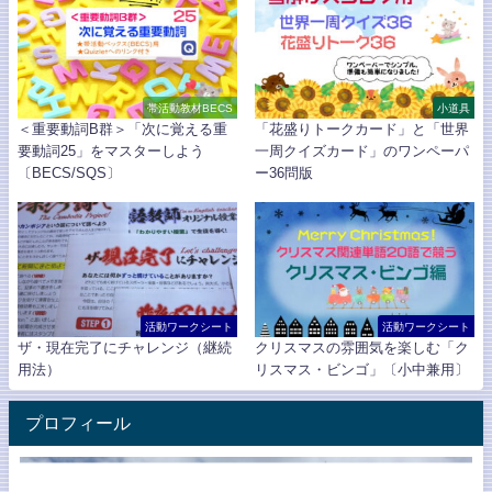
帯活動教材BECS
小道具
＜重要動詞B群＞「次に覚える重
「花盛りトークカード」と「世界
要動詞25」をマスターしよう
一周クイズカード」のワンペーパ
〔BECS/SQS〕
ー36問版
活動ワークシート
活動ワークシート
ザ・現在完了にチャレンジ（継続
クリスマスの雰囲気を楽しむ「ク
用法）
リスマス・ビンゴ」〔小中兼用〕
プロフィール