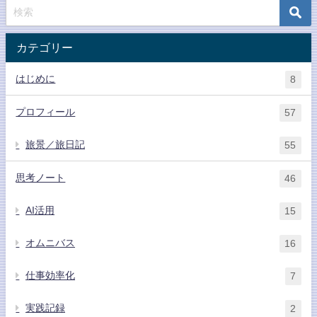
カテゴリー
はじめに
8
プロフィール
57
旅景／旅日記
55
思考ノート
46
AI活用
15
オムニバス
16
仕事効率化
7
実践記録
2