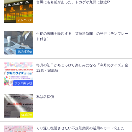
台風にも名前があった。トカゲが九州に接近!?
オムニバス
生徒の興味を喚起する「英語科新聞」の発行〔テンプレー
ト付き〕
英語科通信
毎月の初日がちょっぴり楽しみになる「今月のクイズ」全
12題・完成品
クラス掲示物
私は名探偵
ALT関連
くり返し復習させたい不規則動詞の活用をカード化した