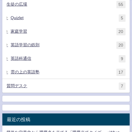
生徒の広場
55
Quizlet
5
家庭学習
20
英語学習の鉄則
20
英語科通信
9
雲の上の英語塾
17
質問デスク
7
最近の投稿