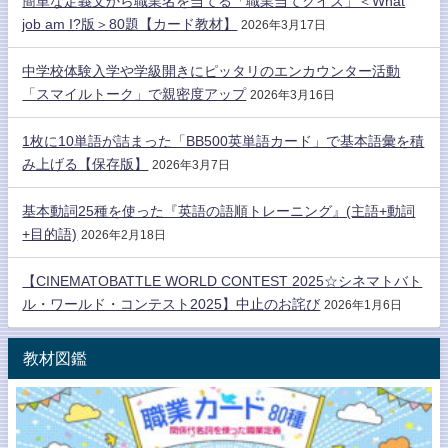
簡単な定義文から職業名を当てる「職業当てクイズ」＜What
job am I?版＞80題【カード教材】
2026年3月17日
中学校体験入学や学級開きにピッタリのエンカウンター活動
「スマイルトーク」で親密度アップ
2026年3月16日
1枚に10単語が詰まった「BB500英単語カード」で基本語彙を積
み上げる【保存版】
2026年3月7日
基本動詞25種を使った『英語の語順トレーニング』(主語+動詞
+目的語)
2026年2月18日
【CINEMATOBATTLE WORLD CONTEST 2025☆シネマトバト
ル・ワールド・コンテスト2025】中止のお詫び
2026年1月6日
教材図鑑