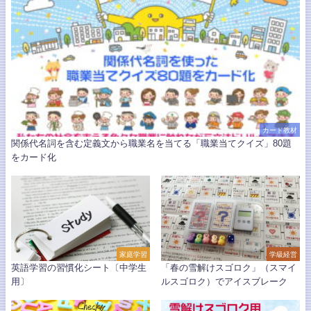
カード教材
関係代名詞を含む定義文から職業名を当てる「職業当てクイズ」80題
をカード化
家庭学習
学級経営
英語学習の習慣化シート〔中学生
「春の雪解けスゴロク」（スマイ
用〕
ルスゴロク）でアイスブレーク