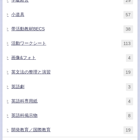
学級経営
29
小道具
57
帯活動教材BECS
38
活動ワークシート
113
画像&フォト
4
英文法の整理と演習
19
英語劇
3
英語科専用紙
4
英語科掲示物
8
開発教育／国際教育
19