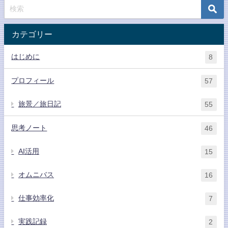
カテゴリー
はじめに
8
プロフィール
57
旅景／旅日記
55
思考ノート
46
AI活用
15
オムニバス
16
仕事効率化
7
実践記録
2