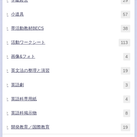
学級経営
29
小道具
57
帯活動教材BECS
38
活動ワークシート
113
画像&フォト
4
英文法の整理と演習
19
英語劇
3
英語科専用紙
4
英語科掲示物
8
開発教育／国際教育
19