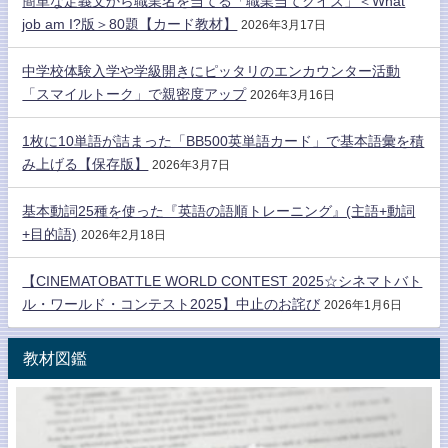
簡単な定義文から職業名を当てる「職業当てクイズ」＜What
job am I?版＞80題【カード教材】
2026年3月17日
中学校体験入学や学級開きにピッタリのエンカウンター活動
「スマイルトーク」で親密度アップ
2026年3月16日
1枚に10単語が詰まった「BB500英単語カード」で基本語彙を積
み上げる【保存版】
2026年3月7日
基本動詞25種を使った『英語の語順トレーニング』(主語+動詞
+目的語)
2026年2月18日
【CINEMATOBATTLE WORLD CONTEST 2025☆シネマトバト
ル・ワールド・コンテスト2025】中止のお詫び
2026年1月6日
教材図鑑