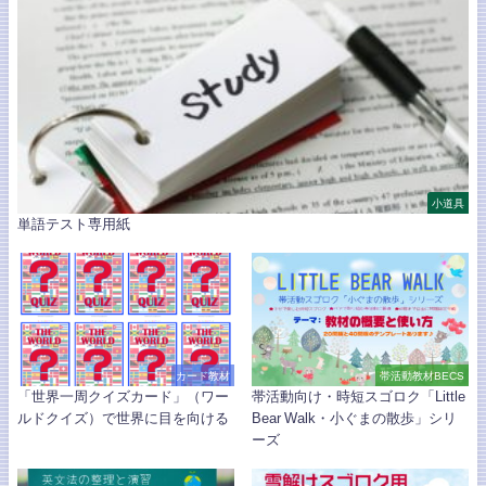
小道具
単語テスト専用紙
カード教材
帯活動教材BECS
「世界一周クイズカード」（ワー
帯活動向け・時短スゴロク「Little
ルドクイズ）で世界に目を向ける
Bear Walk・小ぐまの散歩」シリ
ーズ