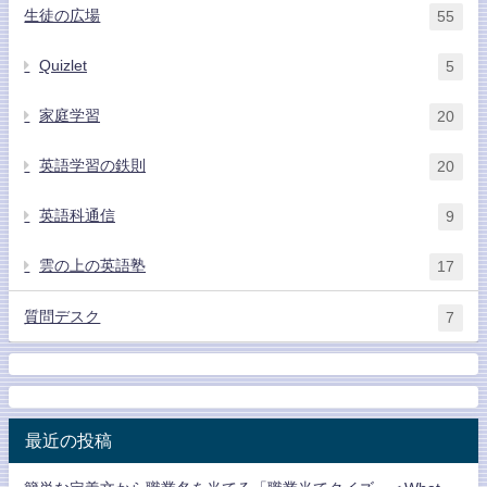
生徒の広場
55
Quizlet
5
家庭学習
20
英語学習の鉄則
20
英語科通信
9
雲の上の英語塾
17
質問デスク
7
最近の投稿