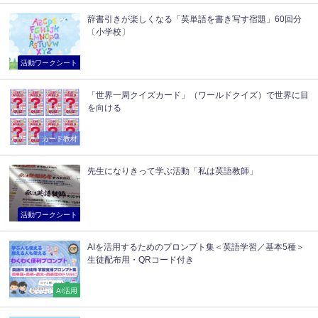
辞書引きが楽しくなる「英単語を書き写す宿題」60回分
〔小学校〕
活動ワークシート
「世界一周クイズカード」（ワールドクイズ）で世界に目
を向ける
カード教材
先生になりきって学ぶ活動「私は英語教師」
活動ワークシート
AIを活用するためのプロンプト集＜英語学習／基本5種＞
生徒配布用・QRコード付き
AI活用