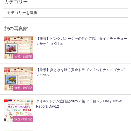
カテゴリー
旅の写真館
【旅景】ピンクガネーシャの住む寺院〔タイ／チャチュー
ンサオ〕＜Kids＞
旅景／旅日記
【旅景】炎と水を吐く黄金ドラゴン〔ベトナム／ダナン〕
＜Kids＞
旅景／旅日記
タイ&ベトナム旅日記2025＜第12日目＞／Daily Travel
Report: Day12
旅景／旅日記