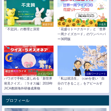
家庭学習
小道具
「不定詞」の整理と演習
「花盛りトークカード」と「世界
一周クイズカード」のワンペーパ
ー36問版
クイズバンク
活動ワークシート
パワポで手軽に楽しめる「新世界
「私は就活生」（canを使い「自
発見クイズ」〔ラオス編〕2019年
分のできること」をアピールす
JICA教師海外研修成果物
る）
プロフィール