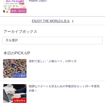
Report: Day07
旅景／旅日記
ENJOY THE WORLDも見る
アーカイブボックス
本日のPICK-UP
便利で楽しい「人物カード」の作り方
カード教材
順調なスタートを切るための学級担任セット20＜年度初
め版＞
仕事効率化