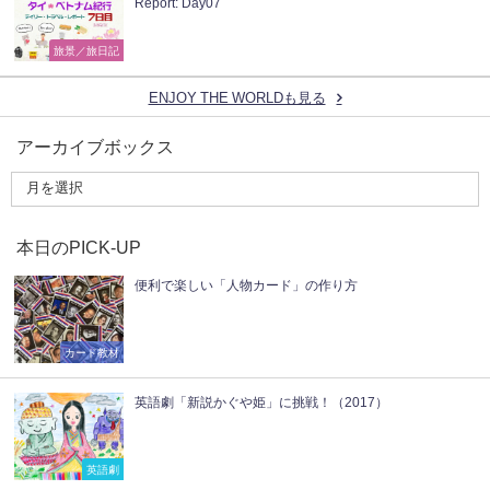
Report: Day07
旅景／旅日記
ENJOY THE WORLDも見る
アーカイブボックス
本日のPICK-UP
便利で楽しい「人物カード」の作り方
カード教材
英語劇「新説かぐや姫」に挑戦！（2017）
英語劇