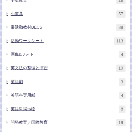
学級経営
29
小道具
57
帯活動教材BECS
38
活動ワークシート
113
画像&フォト
4
英文法の整理と演習
19
英語劇
3
英語科専用紙
4
英語科掲示物
8
開発教育／国際教育
19