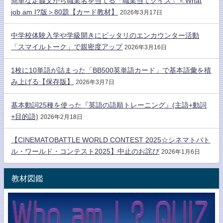
簡単な定義文から職業名を当てる「職業当てクイズ」＜What
job am I?版＞80題【カード教材】
2026年3月17日
中学校体験入学や学級開きにピッタリのエンカウンター活動
「スマイルトーク」で親密度アップ
2026年3月16日
1枚に10単語が詰まった「BB500英単語カード」で基本語彙を積
み上げる【保存版】
2026年3月7日
基本動詞25種を使った『英語の語順トレーニング』(主語+動詞
+目的語)
2026年2月18日
【CINEMATOBATTLE WORLD CONTEST 2025☆シネマトバト
ル・ワールド・コンテスト2025】中止のお詫び
2026年1月6日
教材図鑑