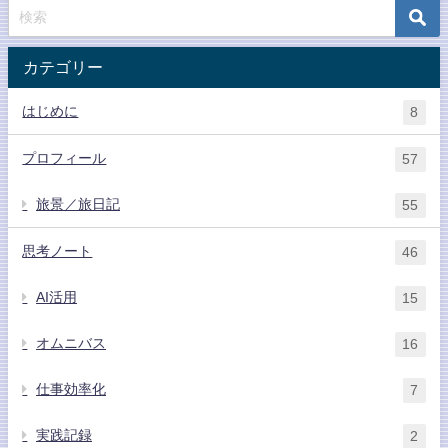
カテゴリー
はじめに
8
プロフィール
57
旅景／旅日記
55
思考ノート
46
AI活用
15
オムニバス
16
仕事効率化
7
実践記録
2