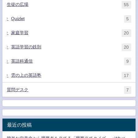
生徒の広場
55
Quizlet
5
家庭学習
20
英語学習の鉄則
20
英語科通信
9
雲の上の英語塾
17
質問デスク
7
最近の投稿