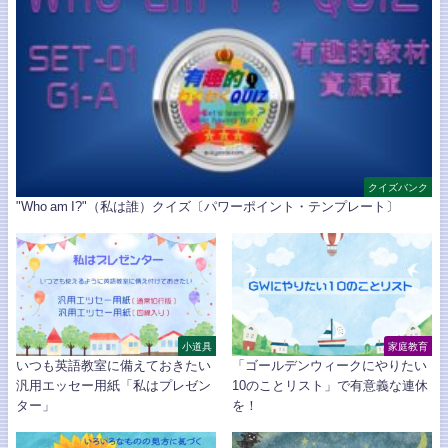
クイズバンク
"Who am I?"（私は誰）クイズ〔パワーポイント・テンプレート〕
小道具
家庭教育
いつも英語教室に備えておきたい
「ゴールデンウィークにやりたい
汎用エッセー用紙「私はプレゼン
10のことリスト」で有意義な連休
ター」
を！