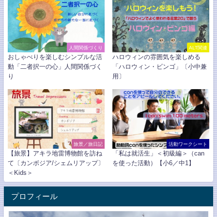
人間関係づくり
ALT関連
おしゃべりを楽しむシンプルな活
ハロウィンの雰囲気を楽しめる
動「二者択一の心」人間関係づく
「ハロウィン・ビンゴ」〔小中兼
り
用〕
旅景／旅日記
活動ワークシート
【旅景】アキラ地雷博物館を訪ね
「私は就活生」＜初級編＞（can
て〔カンボジア/シェムリアップ〕
を使った活動）【小6／中1】
＜Kids＞
プロフィール