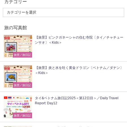
カテゴリー
旅の写真館
【旅景】ピンクガネーシャの住む寺院〔タイ／チャチュー
ンサオ〕＜Kids＞
旅景／旅日記
【旅景】炎と水を吐く黄金ドラゴン〔ベトナム／ダナン〕
＜Kids＞
旅景／旅日記
タイ&ベトナム旅日記2025＜第12日目＞／Daily Travel
Report: Day12
旅景／旅日記