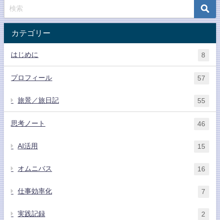
カテゴリー
はじめに
8
プロフィール
57
旅景／旅日記
55
思考ノート
46
AI活用
15
オムニバス
16
仕事効率化
7
実践記録
2