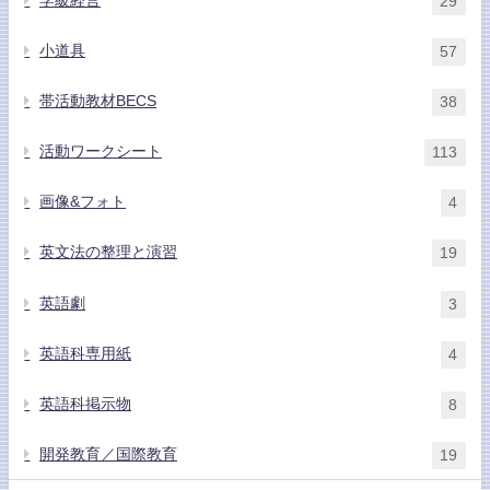
学級経営
29
小道具
57
帯活動教材BECS
38
活動ワークシート
113
画像&フォト
4
英文法の整理と演習
19
英語劇
3
英語科専用紙
4
英語科掲示物
8
開発教育／国際教育
19