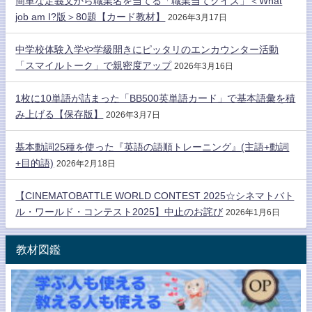
簡単な定義文から職業名を当てる「職業当てクイズ」＜What
job am I?版＞80題【カード教材】
2026年3月17日
中学校体験入学や学級開きにピッタリのエンカウンター活動
「スマイルトーク」で親密度アップ
2026年3月16日
1枚に10単語が詰まった「BB500英単語カード」で基本語彙を積
み上げる【保存版】
2026年3月7日
基本動詞25種を使った『英語の語順トレーニング』(主語+動詞
+目的語)
2026年2月18日
【CINEMATOBATTLE WORLD CONTEST 2025☆シネマトバト
ル・ワールド・コンテスト2025】中止のお詫び
2026年1月6日
教材図鑑