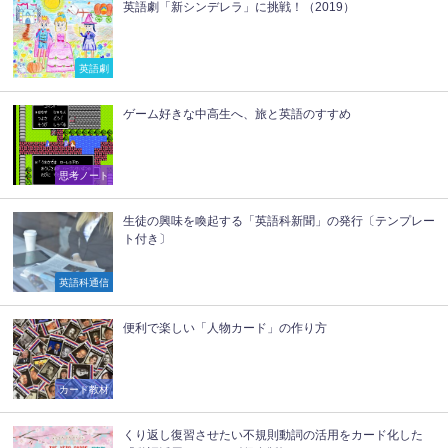
英語劇「新シンデレラ」に挑戦！（2019）
英語劇
ゲーム好きな中高生へ、旅と英語のすすめ
思考ノート
生徒の興味を喚起する「英語科新聞」の発行〔テンプレー
ト付き〕
英語科通信
便利で楽しい「人物カード」の作り方
カード教材
くり返し復習させたい不規則動詞の活用をカード化した