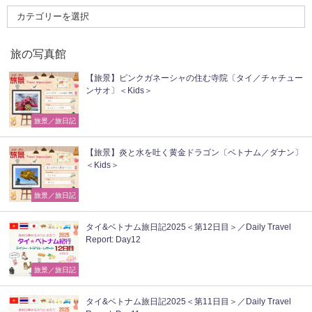
旅の写真館
【旅景】ピンクガネーシャの住む寺院〔タイ／チャチュー
ンサオ〕＜Kids＞
旅景／旅日記
【旅景】炎と水を吐く黄金ドラゴン〔ベトナム／ダナン〕
＜Kids＞
旅景／旅日記
タイ&ベトナム旅日記2025＜第12日目＞／Daily Travel
Report: Day12
旅景／旅日記
タイ&ベトナム旅日記2025＜第11日目＞／Daily Travel