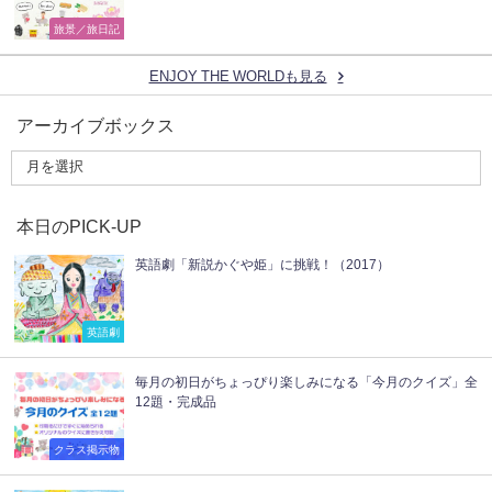
旅景／旅日記
ENJOY THE WORLDも見る
アーカイブボックス
本日のPICK-UP
英語劇「新説かぐや姫」に挑戦！（2017）
英語劇
毎月の初日がちょっぴり楽しみになる「今月のクイズ」全
12題・完成品
クラス掲示物