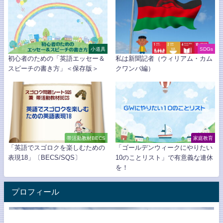
小道具
SDGs
初心者のための「英語エッセー＆
私は新聞記者（ウィリアム・カム
スピーチの書き方」＜保存版＞
クワンバ編）
帯活動教材BECS
家庭教育
「英語でスゴロクを楽しむための
「ゴールデンウィークにやりたい
表現18」〔BECS/SQS〕
10のことリスト」で有意義な連休
を！
プロフィール