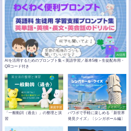
AI活用
AIを活用するためのプロンプト集＜英語学習／基本5種＞生徒配布用・
QRコード付き
家庭学習
クイズバンク
「一般動詞（過去）」の整理と演
パワポで手軽に楽しめる「新世界
習
発見クイズ」〔シンガポール編〕