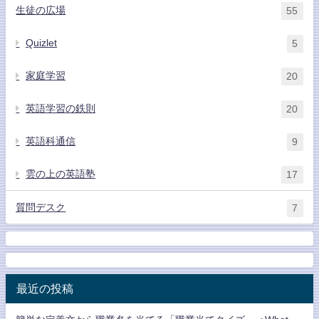
生徒の広場
55
Quizlet
5
家庭学習
20
英語学習の鉄則
20
英語科通信
9
雲の上の英語塾
17
質問デスク
7
最近の投稿