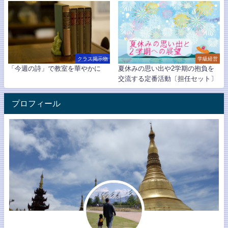
クラス掲示物
学級経営
「今週の詩」で教室を華やかに
夏休みの思い出や2学期の抱負を
交流する定番活動〔担任セット〕
プロフィール