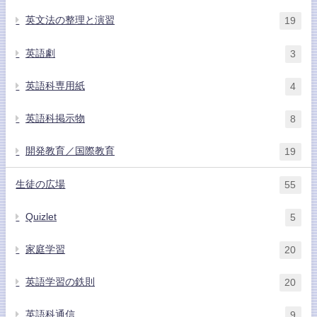
英文法の整理と演習
19
英語劇
3
英語科専用紙
4
英語科掲示物
8
開発教育／国際教育
19
生徒の広場
55
Quizlet
5
家庭学習
20
英語学習の鉄則
20
英語科通信
9