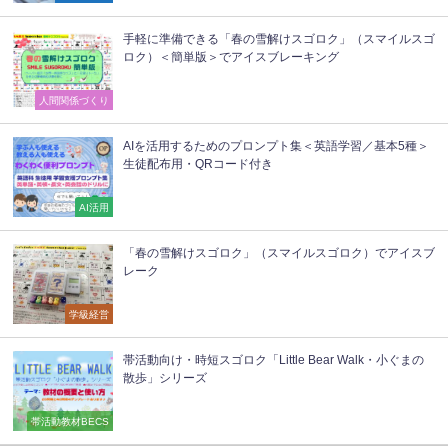
手軽に準備できる「春の雪解けスゴロク」（スマイルスゴ
ロク）＜簡単版＞でアイスブレーキング
人間関係づくり
AIを活用するためのプロンプト集＜英語学習／基本5種＞
生徒配布用・QRコード付き
AI活用
「春の雪解けスゴロク」（スマイルスゴロク）でアイスブ
レーク
学級経営
帯活動向け・時短スゴロク「Little Bear Walk・小ぐまの
散歩」シリーズ
帯活動教材BECS