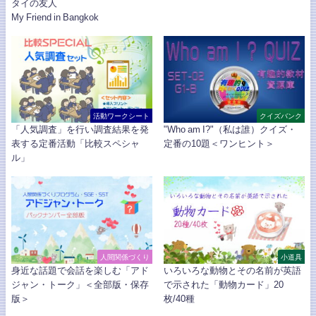
タイの友人
My Friend in Bangkok
活動ワークシート
クイズバンク
「人気調査」を行い調査結果を発
"Who am I?"（私は誰）クイズ・
表する定番活動「比較スペシャ
定番の10題＜ワンヒント＞
ル」
人間関係づくり
小道具
身近な話題で会話を楽しむ「アド
いろいろな動物とその名前が英語
ジャン・トーク」＜全部版・保存
で示された「動物カード」20
版＞
枚/40種