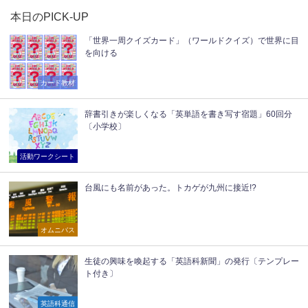
本日のPICK-UP
「世界一周クイズカード」（ワールドクイズ）で世界に目
を向ける
カード教材
辞書引きが楽しくなる「英単語を書き写す宿題」60回分
〔小学校〕
活動ワークシート
台風にも名前があった。トカゲが九州に接近!?
オムニバス
生徒の興味を喚起する「英語科新聞」の発行〔テンプレー
ト付き〕
英語科通信