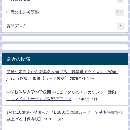
雲の上の英語塾
17
質問デスク
7
最近の投稿
簡単な定義文から職業名を当てる「職業当てクイズ」＜What
job am I?版＞80題【カード教材】
2026年3月17日
中学校体験入学や学級開きにピッタリのエンカウンター活動
「スマイルトーク」で親密度アップ
2026年3月16日
1枚に10単語が詰まった「BB500英単語カード」で基本語彙を積
み上げる【保存版】
2026年3月7日