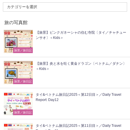
旅の写真館
【旅景】ピンクガネーシャの住む寺院〔タイ／チャチュー
ンサオ〕＜Kids＞
旅景／旅日記
【旅景】炎と水を吐く黄金ドラゴン〔ベトナム／ダナン〕
＜Kids＞
旅景／旅日記
タイ&ベトナム旅日記2025＜第12日目＞／Daily Travel
Report: Day12
旅景／旅日記
タイ&ベトナム旅日記2025＜第11日目＞／Daily Travel