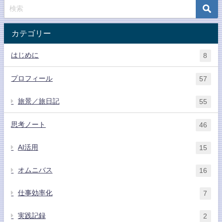
カテゴリー
はじめに
8
プロフィール
57
旅景／旅日記
55
思考ノート
46
AI活用
15
オムニバス
16
仕事効率化
7
実践記録
2