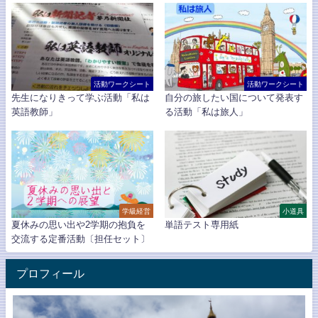
活動ワークシート
活動ワークシート
先生になりきって学ぶ活動「私は
自分の旅したい国について発表す
英語教師」
る活動「私は旅人」
学級経営
小道具
夏休みの思い出や2学期の抱負を
単語テスト専用紙
交流する定番活動〔担任セット〕
プロフィール