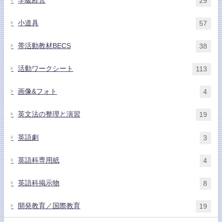
学級経営
29
小道具
57
帯活動教材BECS
38
活動ワークシート
113
画像&フォト
4
英文法の整理と演習
19
英語劇
3
英語科専用紙
4
英語科掲示物
8
開発教育／国際教育
19