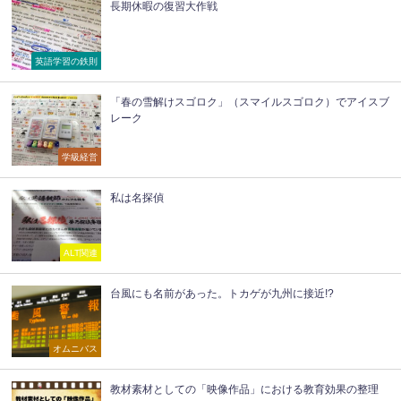
長期休暇の復習大作戦
英語学習の鉄則
「春の雪解けスゴロク」（スマイルスゴロク）でアイスブ
レーク
学級経営
私は名探偵
ALT関連
台風にも名前があった。トカゲが九州に接近!?
オムニバス
教材素材としての「映像作品」における教育効果の整理