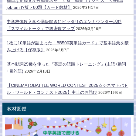
簡単な定義文から職業名を当てる「職業当てクイズ」＜What
job am I?版＞80題【カード教材】
2026年3月17日
中学校体験入学や学級開きにピッタリのエンカウンター活動
「スマイルトーク」で親密度アップ
2026年3月16日
1枚に10単語が詰まった「BB500英単語カード」で基本語彙を積
み上げる【保存版】
2026年3月7日
基本動詞25種を使った『英語の語順トレーニング』(主語+動詞
+目的語)
2026年2月18日
【CINEMATOBATTLE WORLD CONTEST 2025☆シネマトバト
ル・ワールド・コンテスト2025】中止のお詫び
2026年1月6日
教材図鑑