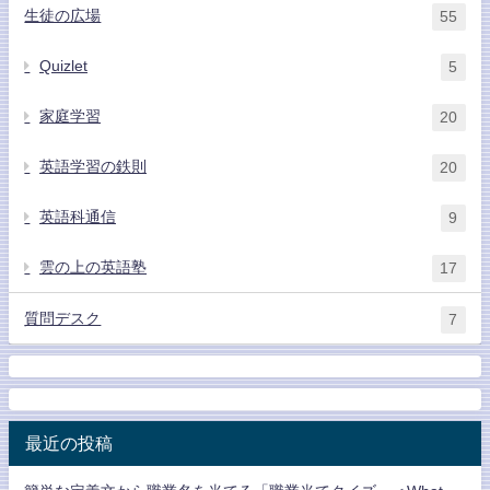
生徒の広場
55
Quizlet
5
家庭学習
20
英語学習の鉄則
20
英語科通信
9
雲の上の英語塾
17
質問デスク
7
最近の投稿