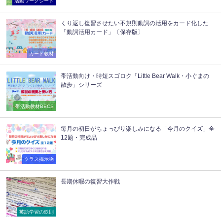
活動ワークシート
くり返し復習させたい不規則動詞の活用をカード化した
「動詞活用カード」〔保存版〕
カード教材
帯活動向け・時短スゴロク「Little Bear Walk・小ぐまの
散歩」シリーズ
帯活動教材BECS
毎月の初日がちょっぴり楽しみになる「今月のクイズ」全
12題・完成品
クラス掲示物
長期休暇の復習大作戦
英語学習の鉄則