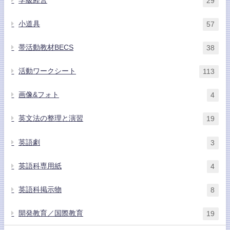
学級経営
29
小道具
57
帯活動教材BECS
38
活動ワークシート
113
画像&フォト
4
英文法の整理と演習
19
英語劇
3
英語科専用紙
4
英語科掲示物
8
開発教育／国際教育
19