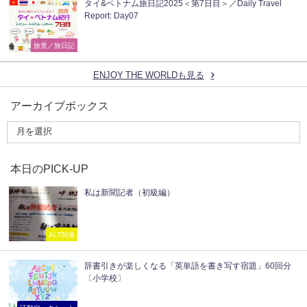
タイ&ベトナム旅日記2025＜第7日目＞／Daily Travel
Report: Day07
旅景／旅日記
ENJOY THE WORLDも見る
アーカイブボックス
本日のPICK-UP
私は新聞記者（初級編）
ALT関連
辞書引きが楽しくなる「英単語を書き写す宿題」60回分
〔小学校〕