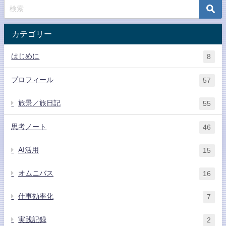
カテゴリー
はじめに
8
プロフィール
57
旅景／旅日記
55
思考ノート
46
AI活用
15
オムニバス
16
仕事効率化
7
実践記録
2