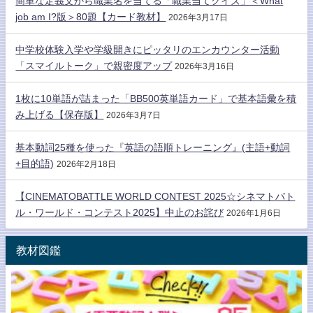
簡単な定義文から職業名を当てる「職業当てクイズ」＜What
job am I?版＞80題【カード教材】
2026年3月17日
中学校体験入学や学級開きにピッタリのエンカウンター活動
「スマイルトーク」で親密度アップ
2026年3月16日
1枚に10単語が詰まった「BB500英単語カード」で基本語彙を積
み上げる【保存版】
2026年3月7日
基本動詞25種を使った『英語の語順トレーニング』(主語+動詞
+目的語)
2026年2月18日
【CINEMATOBATTLE WORLD CONTEST 2025☆シネマトバト
ル・ワールド・コンテスト2025】中止のお詫び
2026年1月6日
教材図鑑