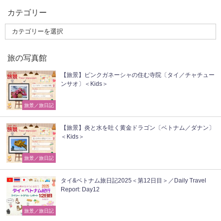
カテゴリー
旅の写真館
【旅景】ピンクガネーシャの住む寺院〔タイ／チャチュー
ンサオ〕＜Kids＞
旅景／旅日記
【旅景】炎と水を吐く黄金ドラゴン〔ベトナム／ダナン〕
＜Kids＞
旅景／旅日記
タイ&ベトナム旅日記2025＜第12日目＞／Daily Travel
Report: Day12
旅景／旅日記