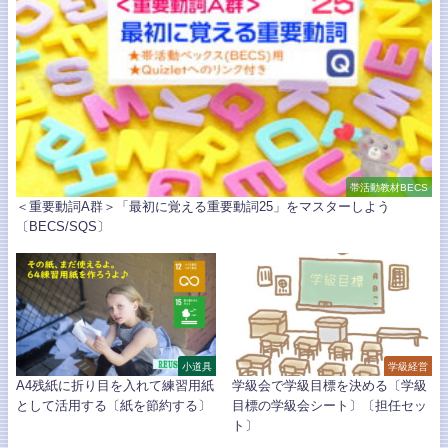
帯活動教材BECS
＜重要動詞A群＞「最初に覚える重要動詞25」をマスターしよう
〔BECS/SQS〕
小道具
学級経営
A4残紙に折り目を入れて練習用紙
学級会で学級目標を決める〔学級
として活用する〔紙を節約する〕
目標の学級会シート〕〔担任セッ
ト〕