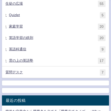
生徒の広場
55
Quizlet
5
家庭学習
20
英語学習の鉄則
20
英語科通信
9
雲の上の英語塾
17
質問デスク
7
最近の投稿