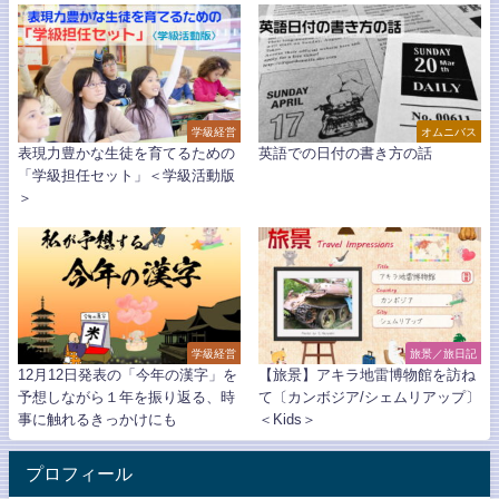
学級経営
オムニバス
表現力豊かな生徒を育てるための
英語での日付の書き方の話
「学級担任セット」＜学級活動版
＞
学級経営
旅景／旅日記
12月12日発表の「今年の漢字」を
【旅景】アキラ地雷博物館を訪ね
予想しながら１年を振り返る、時
て〔カンボジア/シェムリアップ〕
事に触れるきっかけにも
＜Kids＞
プロフィール