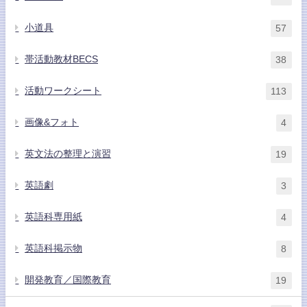
小道具
57
帯活動教材BECS
38
活動ワークシート
113
画像&フォト
4
英文法の整理と演習
19
英語劇
3
英語科専用紙
4
英語科掲示物
8
開発教育／国際教育
19