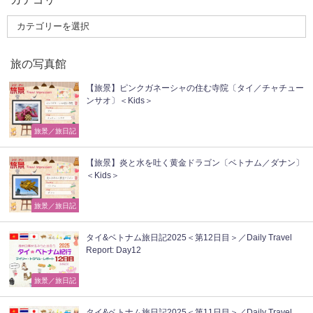
旅の写真館
【旅景】ピンクガネーシャの住む寺院〔タイ／チャチュー
ンサオ〕＜Kids＞
旅景／旅日記
【旅景】炎と水を吐く黄金ドラゴン〔ベトナム／ダナン〕
＜Kids＞
旅景／旅日記
タイ&ベトナム旅日記2025＜第12日目＞／Daily Travel
Report: Day12
旅景／旅日記
タイ&ベトナム旅日記2025＜第11日目＞／Daily Travel