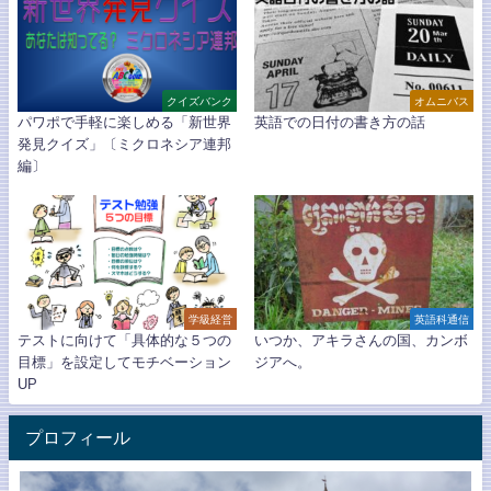
クイズバンク
オムニバス
パワポで手軽に楽しめる「新世界
英語での日付の書き方の話
発見クイズ」〔ミクロネシア連邦
編〕
学級経営
英語科通信
テストに向けて「具体的な５つの
いつか、アキラさんの国、カンボ
目標」を設定してモチベーション
ジアへ。
UP
プロフィール