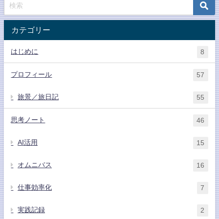
カテゴリー
はじめに
8
プロフィール
57
旅景／旅日記
55
思考ノート
46
AI活用
15
オムニバス
16
仕事効率化
7
実践記録
2