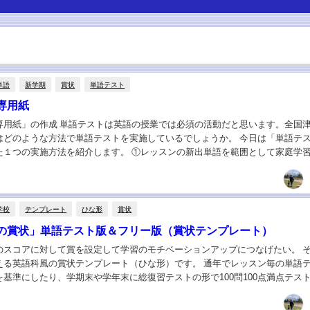
単語
新学期
賞状
単語テスト
専用紙
専用紙」の作成 単語テストは英語の授業では必須の活動だと思います。全国
はどのような方法で単語テストを実施しているでしょうか。 今日は「単語テ
た１つの実施方法を紹介します。 ①レッスンの新出単語を範囲として家庭学
字の単語はスペリングを問う、細字の単語は意味...
学校
テンプレート
ひな形
賞状
の賞状」単語テスト版＆フリー版（賞状テンプレート）
のスコアに対して賞を設定して学習のモチベーションアップにつなげたい。 
える英語科風の賞状テンプレート（ひな形）です。 通年でレッスン毎の単語
基準にしたり、学期末や学年末に総復習テストの形で100問100点満点テス
ると思います。 生徒の状況を見ながら賞...