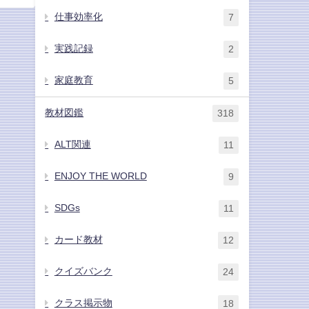
仕事効率化
7
実践記録
2
家庭教育
5
教材図鑑
318
ALT関連
11
ENJOY THE WORLD
9
SDGs
11
カード教材
12
クイズバンク
24
クラス掲示物
18