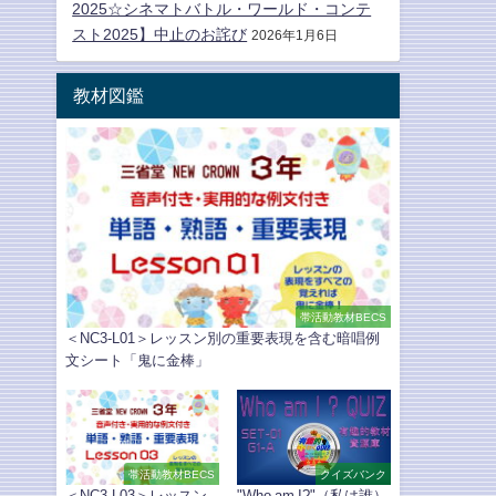
2025☆シネマトバトル・ワールド・コンテ
スト2025】中止のお詫び
2026年1月6日
教材図鑑
帯活動教材BECS
＜NC3-L01＞レッスン別の重要表現を含む暗唱例
文シート「鬼に金棒」
帯活動教材BECS
クイズバンク
＜NC3-L03＞レッスン
"Who am I?"（私は誰）