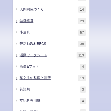
人間関係づくり
14
学級経営
29
小道具
57
帯活動教材BECS
38
活動ワークシート
113
画像&フォト
4
英文法の整理と演習
19
英語劇
3
英語科専用紙
4