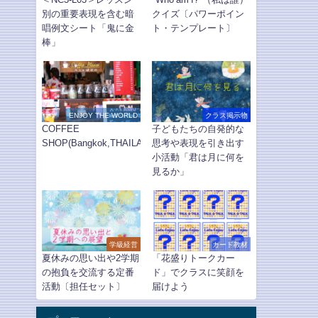
別の重要表現を含む暗
クイズ〔パワーポイン
唱例文シート「鬼に金
ト・テンプレート〕
棒」
ENJOY THE WORLD
クラス掲示物
COFFEE
子どもたちの自発的な
SHOP(Bangkok,THAILAND)
思考や表現を引き出す
小活動「君は月に何を
見るか」
学級経営
カード教材
夏休みの思い出や2学期
「花盛りトークカー
の抱負を交流する定番
ド」でクラスに笑顔を
活動〔担任セット〕
届けよう