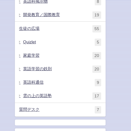
英語科掲示物
8
開発教育／国際教育
19
生徒の広場
55
Quizlet
5
家庭学習
20
英語学習の鉄則
20
英語科通信
9
雲の上の英語塾
17
質問デスク
7