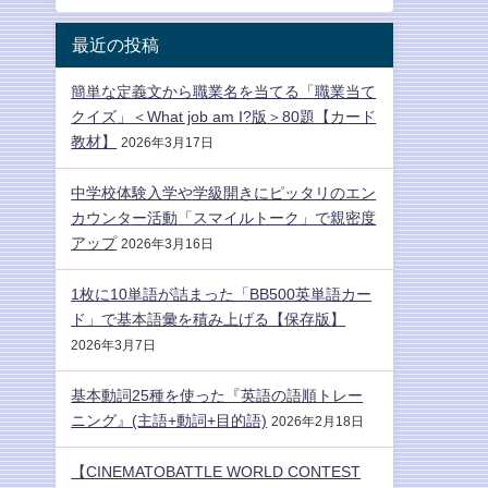
最近の投稿
簡単な定義文から職業名を当てる「職業当て
クイズ」＜What job am I?版＞80題【カード
教材】
2026年3月17日
中学校体験入学や学級開きにピッタリのエン
カウンター活動「スマイルトーク」で親密度
アップ
2026年3月16日
1枚に10単語が詰まった「BB500英単語カー
ド」で基本語彙を積み上げる【保存版】
2026年3月7日
基本動詞25種を使った『英語の語順トレー
ニング』(主語+動詞+目的語)
2026年2月18日
【CINEMATOBATTLE WORLD CONTEST