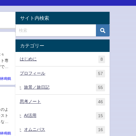
サイト内検索
カテゴリー
津々
はじめに
8
スト専
習で練
プロフィール
57
林鳴鶴
旅景／旅日記
55
思考ノート
46
そのよ
AI活用
テスト
15
トなど
オムニバス
16
林鳴鶴