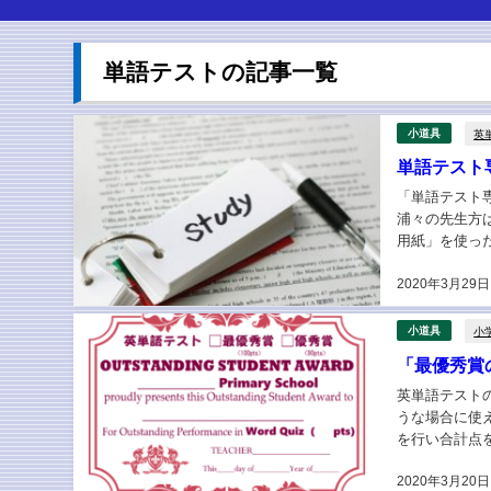
単語テストの記事一覧
英
小道具
単語テスト
「単語テスト
浦々の先生方
用紙」を使っ
習させる ②太
2020年3月29日
小
小道具
「最優秀賞
英単語テスト
うな場合に使
を行い合計点を
の実施方法があ
2020年3月20日