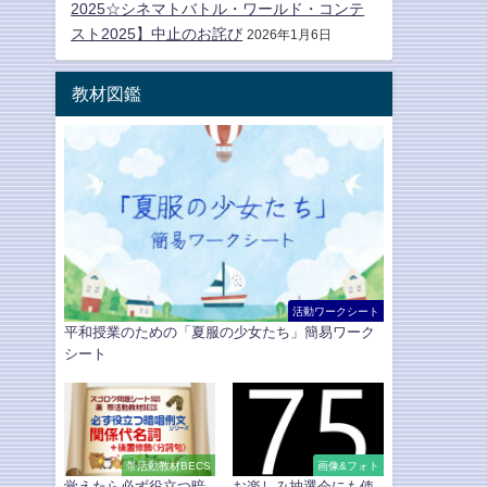
2025☆シネマトバトル・ワールド・コンテ
スト2025】中止のお詫び
2026年1月6日
教材図鑑
活動ワークシート
平和授業のための「夏服の少女たち」簡易ワーク
シート
帯活動教材BECS
画像&フォト
覚えたら必ず役立つ暗
お楽しみ抽選会にも使