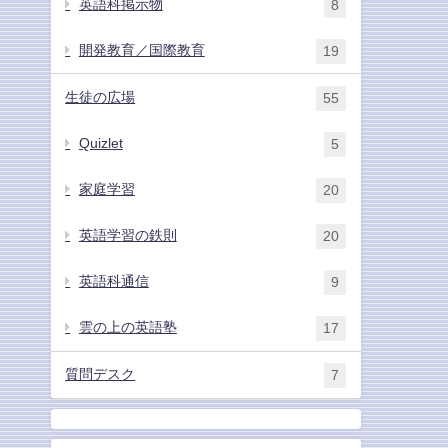
英語科掲示物
8
開発教育／国際教育
19
生徒の広場
55
Quizlet
5
家庭学習
20
英語学習の鉄則
20
英語科通信
9
雲の上の英語塾
17
質問デスク
7