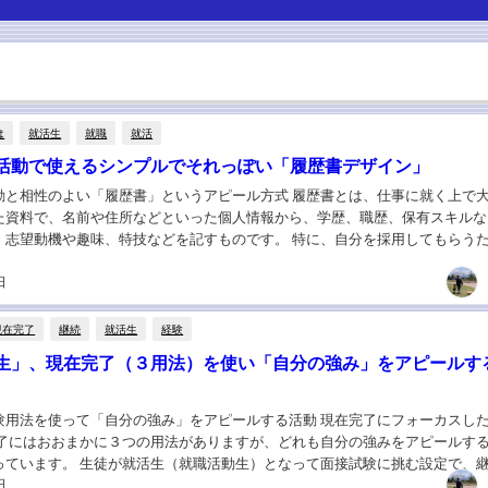
は
就活生
就職
就活
活動で使えるシンプルでそれっぽい「履歴書デザイン」
動と相性のよい「履歴書」というアピール方式 履歴書とは、仕事に就く上で
た資料で、名前や住所などといった個人情報から、学歴、職歴、保有スキルな
、志望動機や趣味、特技などを記すものです。 特に、自分を採用してもらう
＆アピールするためのもので、英語の諸活動ととて...
日
現在完了
継続
就活生
経験
生」、現在完了（３用法）を使い「自分の強み」をアピールす
験用法を使って「自分の強み」をアピールする活動 現在完了にフォーカスし
完了にはおおまかに３つの用法がありますが、どれも自分の強みをアピールす
っています。 生徒が就活生（就職活動生）となって面接試験に挑む設定で、
日
は１０年間、ずっとトイレ掃除をしています。...