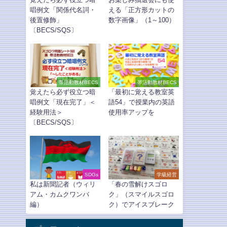
唱例文「関係代名詞・
える「正方形カットの
後置修飾」
数字画像」（1～100）
〔BECS/SQS〕
帯活動教材BECS
帯活動教材BECS
覚えたら必ず役立つ暗
「最初に覚える教室英
唱例文「現在完了」＜
語54」で授業内の英語
経験用法＞
使用率アップを
〔BECS/SQS〕
SDGs
学級経営
私は新聞記者（ウィリ
「春の雪解けスゴロ
アム・カムクワンバ
ク」（スマイルスゴロ
編）
ク）でアイスブレーク