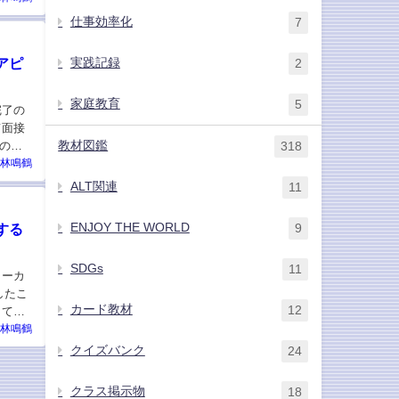
仕事効率化
7
アピ
実践記録
2
家庭教育
5
完了の
て面接
教材図鑑
の熟
318
林鳴鶴
ALT関連
11
ENJOY THE WORLD
する
9
SDGs
11
ォーカ
したこ
カード教材
12
して現
林鳴鶴
クイズバンク
24
クラス掲示物
18