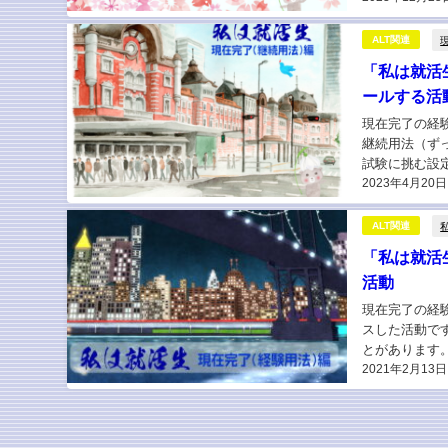
ALT関連
「私は就活
ールする活
現在完了の経
継続用法（ず
試験に挑む設
2023年4月20日
練の技をアピー
ALT関連
「私は就活
活動
現在完了の経
スした活動で
とがあります
2021年2月13日
実ではあり得そ