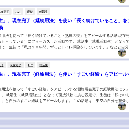
現在完了
ALT
継続
就活生
生」、現在完了（継続用法）を使い「長く続けていること」を
動
験用法を使って「長く続けていること・熟練の技」をアピールする活動 現在
っと～している）にフォーカスした活動です。 就活生（就職活動生）となっ
定で、生徒は「私は１０年間、ずっとトイレ掃除をしています。」などと自分
ルします。 この活動は、生徒が実際に長く続け...
私は
現在完了
ALT
就活生
生」、現在完了（経験用法）を使い「すごい経験」をアピール
験用法を使って「すごい経験」をアピールする活動 現在完了の経験用法にフ
す。 就活生（就職活動生）となって面接試験に挑む設定で、生徒は「私は○○
。」と自分のすごい経験をアピールします。 この活動は、架空の自分を想像
うにないことでも「私は○○したことがあり...