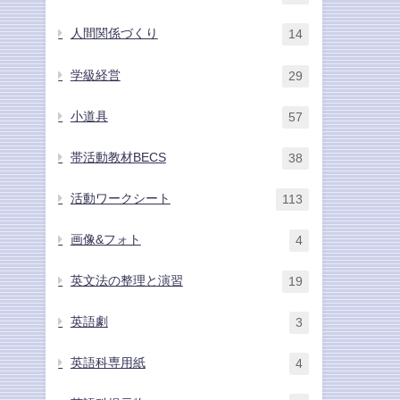
人間関係づくり
14
学級経営
29
小道具
57
帯活動教材BECS
38
活動ワークシート
113
画像&フォト
4
英文法の整理と演習
19
英語劇
3
英語科専用紙
4