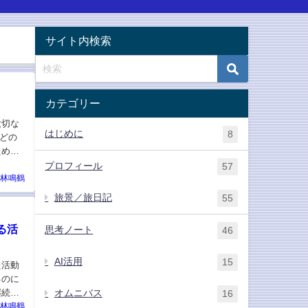
サイト内検索
カテゴリー
大切な
はじめに
8
どの
ため
プロフィール
57
林鳴鶴
旅景／旅日記
55
る活
思考ノート
46
AI活用
15
た活動
るのに
継続用
オムニバス
16
林鳴鶴