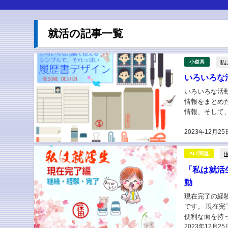
就活の記事一覧
私
小道具
いろいろな
いろいろな活
情報をまとめ
情報、そして
に、自分を表現
2023年12月25
ALT関連
「私は就活
動
現在完了の経
です。 現在
便利な面を持
2023年12月25
法であれば「私