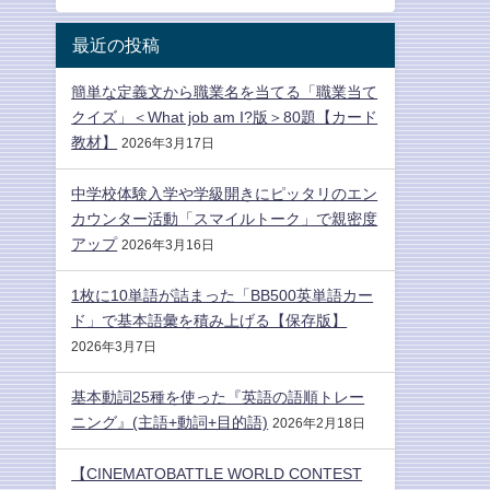
最近の投稿
簡単な定義文から職業名を当てる「職業当て
クイズ」＜What job am I?版＞80題【カード
教材】
2026年3月17日
中学校体験入学や学級開きにピッタリのエン
カウンター活動「スマイルトーク」で親密度
アップ
2026年3月16日
1枚に10単語が詰まった「BB500英単語カー
ド」で基本語彙を積み上げる【保存版】
2026年3月7日
基本動詞25種を使った『英語の語順トレー
ニング』(主語+動詞+目的語)
2026年2月18日
【CINEMATOBATTLE WORLD CONTEST