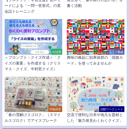
ードによる「一問一答形式」の英
書く活動
会話トレーニング
AI活用
カード教材
＜プロンプト：クイズ作成＞「ク
興味の喚起に効果抜群の「国旗カ
イズの素案」を作成する（クリス
ード」を使ってみませんか
マス・クイズ、中村哲クイズ）
学級経営
活動ワークシート
「春の雪解けスゴロク」（スマイ
交流で便利な日本や地元を題材と
ルスゴロク）でアイスブレーク
した「魅力発見わくわくクイズ」