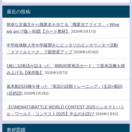
最近の投稿
簡単な定義文から職業名を当てる「職業当てクイズ」＜What
job am I?版＞80題【カード教材】
2026年3月17日
中学校体験入学や学級開きにピッタリのエンカウンター活動
「スマイルトーク」で親密度アップ
2026年3月16日
1枚に10単語が詰まった「BB500英単語カード」で基本語彙を積
み上げる【保存版】
2026年3月7日
基本動詞25種を使った『英語の語順トレーニング』(主語+動詞
+目的語)
2026年2月18日
【CINEMATOBATTLE WORLD CONTEST 2025☆シネマトバト
ル・ワールド・コンテスト2025】中止のお詫び
2026年1月6日
教材図鑑