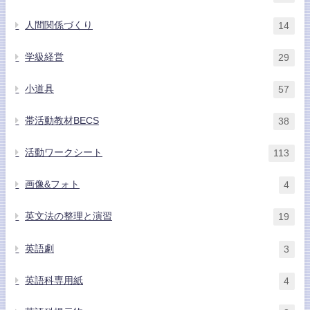
人間関係づくり
14
学級経営
29
小道具
57
帯活動教材BECS
38
活動ワークシート
113
画像&フォト
4
英文法の整理と演習
19
英語劇
3
英語科専用紙
4