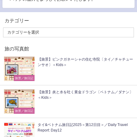
カテゴリー
旅の写真館
【旅景】ピンクガネーシャの住む寺院〔タイ／チャチュー
ンサオ〕＜Kids＞
旅景／旅日記
【旅景】炎と水を吐く黄金ドラゴン〔ベトナム／ダナン〕
＜Kids＞
旅景／旅日記
タイ&ベトナム旅日記2025＜第12日目＞／Daily Travel
Report: Day12