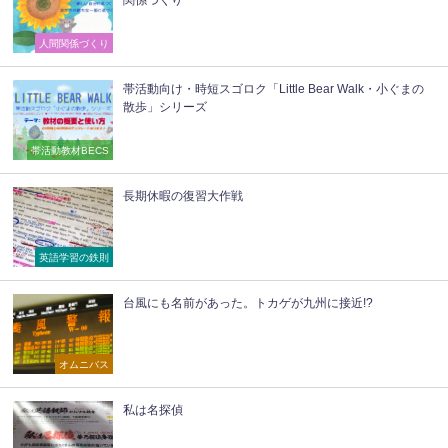
人間関係づくり
帯活動向け・時短スゴロク「Little Bear Walk・小ぐまの
散歩」シリーズ
帯活動教材BECS
長期休暇の復習大作戦
英語学習の鉄則
台風にも名前があった。トカゲが九州に接近!?
オムニバス
私は名探偵