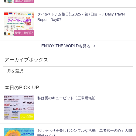
旅景／旅日記
タイ&ベトナム旅日記2025＜第7日目＞／Daily Travel
Report: Day07
旅景／旅日記
ENJOY THE WORLDも見る
アーカイブボックス
本日のPICK-UP
私は愛のキューピッド〔三単現s編〕
ALT関連
おしゃべりを楽しむシンプルな活動「二者択一の心」人間
関係づくり