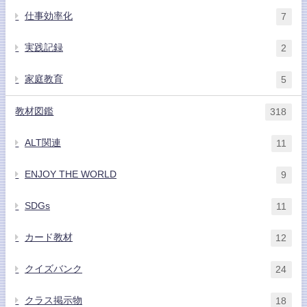
仕事効率化
7
実践記録
2
家庭教育
5
教材図鑑
318
ALT関連
11
ENJOY THE WORLD
9
SDGs
11
カード教材
12
クイズバンク
24
クラス掲示物
18