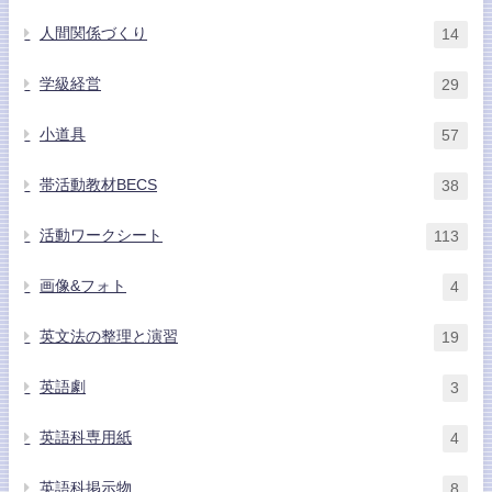
人間関係づくり
14
学級経営
29
小道具
57
帯活動教材BECS
38
活動ワークシート
113
画像&フォト
4
英文法の整理と演習
19
英語劇
3
英語科専用紙
4
英語科掲示物
8