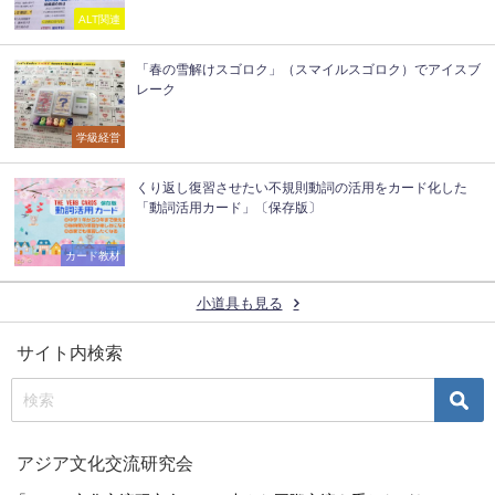
ALT関連
「春の雪解けスゴロク」（スマイルスゴロク）でアイスブ
レーク
学級経営
くり返し復習させたい不規則動詞の活用をカード化した
「動詞活用カード」〔保存版〕
カード教材
小道具も見る
サイト内検索
アジア文化交流研究会