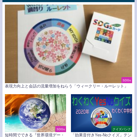
SDGs
表現力向上と会話の流量増加をねらう「ウィークリー・ルーレット」
SDGs
クイズバンク
短時間でできる『世界環境デー・
「効果音付きYes-Noクイズ」テン