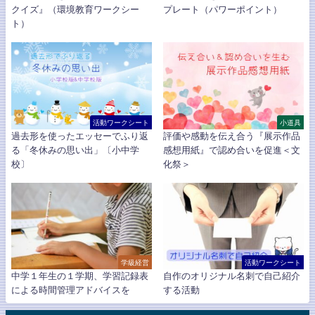
クイズ』（環境教育ワークシー
プレート（パワーポイント）
ト）
活動ワークシート
小道具
過去形を使ったエッセーでふり返
評価や感動を伝え合う『展示作品
る「冬休みの思い出」〔小中学
感想用紙』で認め合いを促進＜文
校〕
化祭＞
学級経営
活動ワークシート
中学１年生の１学期、学習記録表
自作のオリジナル名刺で自己紹介
による時間管理アドバイスを
する活動