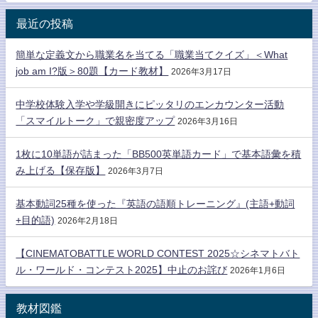
最近の投稿
簡単な定義文から職業名を当てる「職業当てクイズ」＜What
job am I?版＞80題【カード教材】
2026年3月17日
中学校体験入学や学級開きにピッタリのエンカウンター活動
「スマイルトーク」で親密度アップ
2026年3月16日
1枚に10単語が詰まった「BB500英単語カード」で基本語彙を積
み上げる【保存版】
2026年3月7日
基本動詞25種を使った『英語の語順トレーニング』(主語+動詞
+目的語)
2026年2月18日
【CINEMATOBATTLE WORLD CONTEST 2025☆シネマトバト
ル・ワールド・コンテスト2025】中止のお詫び
2026年1月6日
教材図鑑