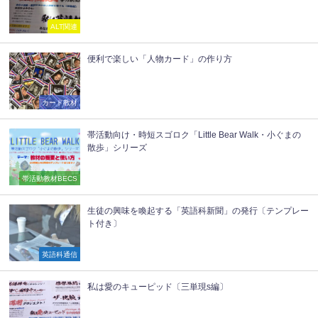
ALT関連
便利で楽しい「人物カード」の作り方
カード教材
帯活動向け・時短スゴロク「Little Bear Walk・小ぐまの
散歩」シリーズ
帯活動教材BECS
生徒の興味を喚起する「英語科新聞」の発行〔テンプレー
ト付き〕
英語科通信
私は愛のキューピッド〔三単現s編〕