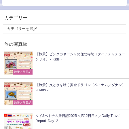
カテゴリー
旅の写真館
【旅景】ピンクガネーシャの住む寺院〔タイ／チャチュー
ンサオ〕＜Kids＞
旅景／旅日記
【旅景】炎と水を吐く黄金ドラゴン〔ベトナム／ダナン〕
＜Kids＞
旅景／旅日記
タイ&ベトナム旅日記2025＜第12日目＞／Daily Travel
Report: Day12