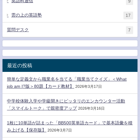
英語科通信
9
雲の上の英語塾
17
質問デスク
7
最近の投稿
簡単な定義文から職業名を当てる「職業当てクイズ」＜What
job am I?版＞80題【カード教材】
2026年3月17日
中学校体験入学や学級開きにピッタリのエンカウンター活動
「スマイルトーク」で親密度アップ
2026年3月16日
1枚に10単語が詰まった「BB500英単語カード」で基本語彙を積
み上げる【保存版】
2026年3月7日