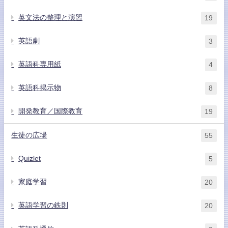
英文法の整理と演習
19
英語劇
3
英語科専用紙
4
英語科掲示物
8
開発教育／国際教育
19
生徒の広場
55
Quizlet
5
家庭学習
20
英語学習の鉄則
20