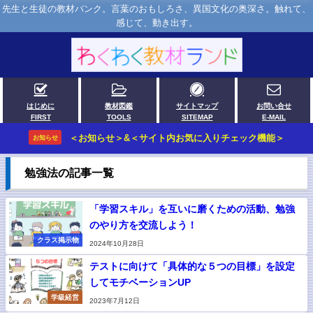
先生と生徒の教材バンク。言葉のおもしろさ、異国文化の奥深さ。触れて、
感じて、動き出す。
はじめに
教材図鑑
サイトマップ
お問い合せ
FIRST
TOOLS
SITEMAP
E-MAIL
＜お知らせ＞&＜サイト内お気に入りチェック機能＞
お知らせ
勉強法の記事一覧
「学習スキル」を互いに磨くための活動、勉強
のやり方を交流しよう！
クラス掲示物
2024年10月28日
テストに向けて「具体的な５つの目標」を設定
してモチベーションUP
学級経営
2023年7月12日