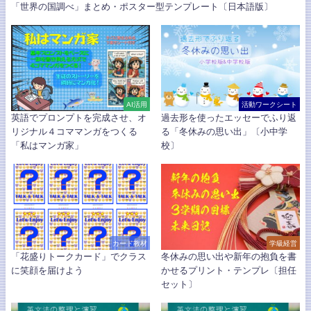
「世界の国調べ」まとめ・ポスター型テンプレート〔日本語版〕
AI活用
活動ワークシート
英語でプロンプトを完成させ、オ
過去形を使ったエッセーでふり返
リジナル４コママンガをつくる
る「冬休みの思い出」〔小中学
「私はマンガ家」
校〕
カード教材
学級経営
「花盛りトークカード」でクラス
冬休みの思い出や新年の抱負を書
に笑顔を届けよう
かせるプリント・テンプレ〔担任
セット〕