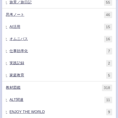
旅景／旅日記
55
思考ノート
46
AI活用
15
オムニバス
16
仕事効率化
7
実践記録
2
家庭教育
5
教材図鑑
318
ALT関連
11
ENJOY THE WORLD
9