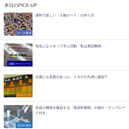
本日のPICK-UP
便利で楽しい「人物カード」の作り方
カード教材
先生になりきって学ぶ活動「私は英語教師」
活動ワークシート
台風にも名前があった。トカゲが九州に接近!?
オムニバス
生徒の興味を喚起する「英語科新聞」の発行〔テンプレー
ト付き〕
英語科通信