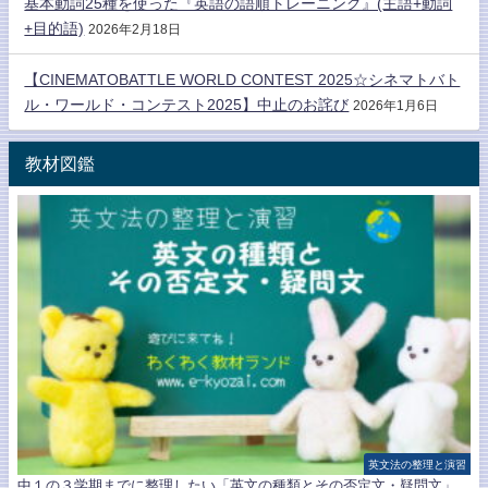
基本動詞25種を使った『英語の語順トレーニング』(主語+動詞
+目的語)
2026年2月18日
【CINEMATOBATTLE WORLD CONTEST 2025☆シネマトバト
ル・ワールド・コンテスト2025】中止のお詫び
2026年1月6日
教材図鑑
英文法の整理と演習
中１の３学期までに整理したい「英文の種類とその否定文・疑問文」