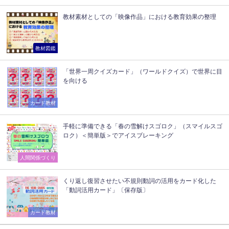
教材素材としての「映像作品」における教育効果の整理
教材図鑑
「世界一周クイズカード」（ワールドクイズ）で世界に目
を向ける
カード教材
手軽に準備できる「春の雪解けスゴロク」（スマイルスゴ
ロク）＜簡単版＞でアイスブレーキング
人間関係づくり
くり返し復習させたい不規則動詞の活用をカード化した
「動詞活用カード」〔保存版〕
カード教材