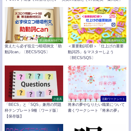
帯活動教材BECS
帯活動教材BECS
覚えたら必ず役立つ暗唱例文「助
＜重要動詞D群＞「仕上げの重要
動詞can」〔BECS/SQS〕
動詞25」をマスターしよう
〔BECS/SQS〕
小道具
活動ワークシート
「BECS」と「SQS」兼用の問題
将来の夢やなりたい職業について
枠テンプレート9種〔ワード版〕
書くワークシート『将来の夢』
【保存版】