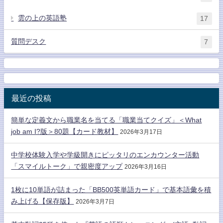
雲の上の英語塾
17
質問デスク
7
最近の投稿
簡単な定義文から職業名を当てる「職業当てクイズ」＜What
job am I?版＞80題【カード教材】
2026年3月17日
中学校体験入学や学級開きにピッタリのエンカウンター活動
「スマイルトーク」で親密度アップ
2026年3月16日
1枚に10単語が詰まった「BB500英単語カード」で基本語彙を積
み上げる【保存版】
2026年3月7日