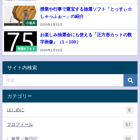
授業や行事で重宝する抽選ソフト「とっすぃ☆
しゃっふぉ～」の紹介
小道具
2020年1月31日
お楽しみ抽選会にも使える「正方形カットの数
字画像」（1～100）
画像&フォト
2020年1月31日
サイト内検索
カテゴリー
はじめに
8
プロフィール
57
旅景／旅日記
55