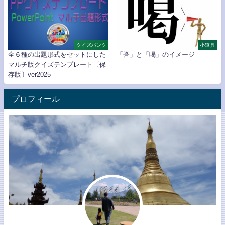
クイズバンク
小道具
全６種の出題形式をセットにした
「誉」と「喝」のイメージ
マルチ版クイズテンプレート〔保
存版〕ver2025
プロフィール