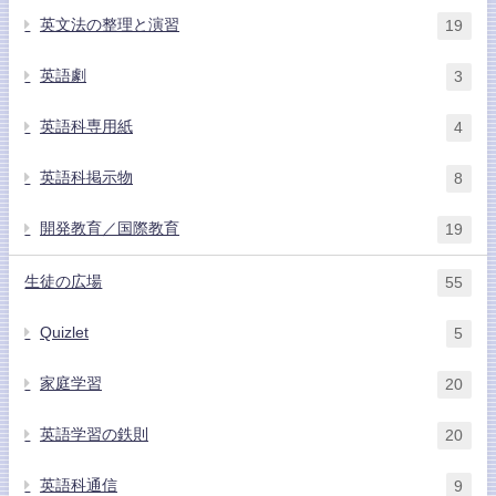
英文法の整理と演習
19
英語劇
3
英語科専用紙
4
英語科掲示物
8
開発教育／国際教育
19
生徒の広場
55
Quizlet
5
家庭学習
20
英語学習の鉄則
20
英語科通信
9