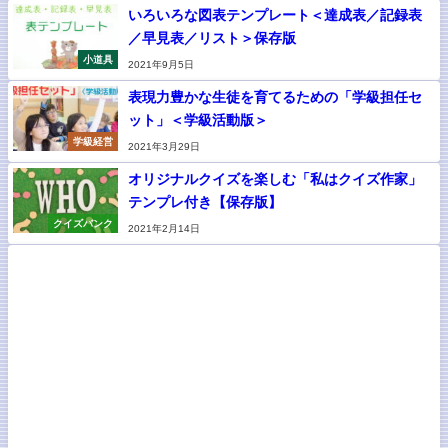
いろいろな図表テンプレート＜達成表／記録表
／早見表／リスト＞保存版
小道具
2021年9月5日
表現力豊かな生徒を育てるための「学級担任セ
ット」＜学級活動版＞
学級経営
2021年3月29日
オリジナルクイズを楽しむ「私はクイズ作家」
テンプレ付き【保存版】
クイズバンク
2021年2月14日