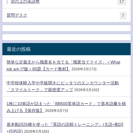
雲の上の英語塾
17
質問デスク
7
最近の投稿
簡単な定義文から職業名を当てる「職業当てクイズ」＜What
job am I?版＞80題【カード教材】
2026年3月17日
中学校体験入学や学級開きにピッタリのエンカウンター活動
「スマイルトーク」で親密度アップ
2026年3月16日
1枚に10単語が詰まった「BB500英単語カード」で基本語彙を積
み上げる【保存版】
2026年3月7日
基本動詞25種を使った『英語の語順トレーニング』(主語+動詞
+目的語)
2026年2月18日