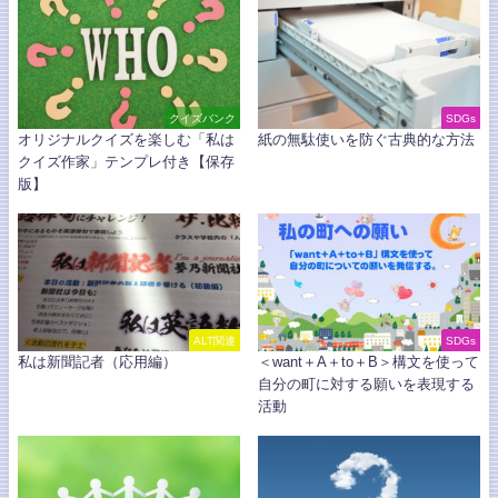
クイズバンク
SDGs
オリジナルクイズを楽しむ「私は
紙の無駄使いを防ぐ古典的な方法
クイズ作家」テンプレ付き【保存
版】
ALT関連
SDGs
私は新聞記者（応用編）
＜want＋A＋to＋B＞構文を使って
自分の町に対する願いを表現する
活動