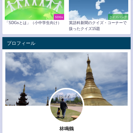
SDGs
クイズバンク
「SDGsとは」（小中学生向け）
英語科新聞のクイズ・コーナーで
扱ったクイズ15題
プロフィール
林鳴鶴