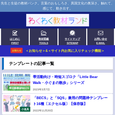
先生と生徒の教材バンク。言葉のおもしろさ、異国文化の奥深さ。触れて、
感じて、動き出す。
はじめに
教材図鑑
サイトマップ
お問い合せ
FIRST
TOOLS
SITEMAP
E-MAIL
＜お知らせ＞&＜サイト内お気に入りチェック機能＞
お知らせ
テンプレートの記事一覧
帯活動向け・時短スゴロク「Little Bear
Walk・小ぐまの散歩」シリーズ
帯活動教材BECS
2023年3月7日
「BECS」と「SQS」兼用の問題枠テンプレー
ト16種〔エクセル版〕【保存版】
小道具
2022年11月20日