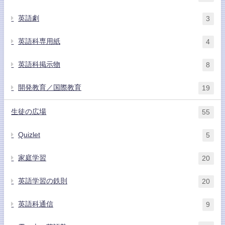
英語劇
3
英語科専用紙
4
英語科掲示物
8
開発教育／国際教育
19
生徒の広場
55
Quizlet
5
家庭学習
20
英語学習の鉄則
20
英語科通信
9