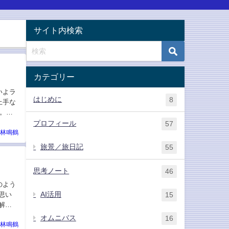
サイト内検索
カテゴリー
いよラ
はじめに
8
上手な
。
プロフィール
57
林鳴鶴
旅景／旅日記
55
思考ノート
46
のよう
AI活用
思い
15
解け
オムニバス
16
林鳴鶴