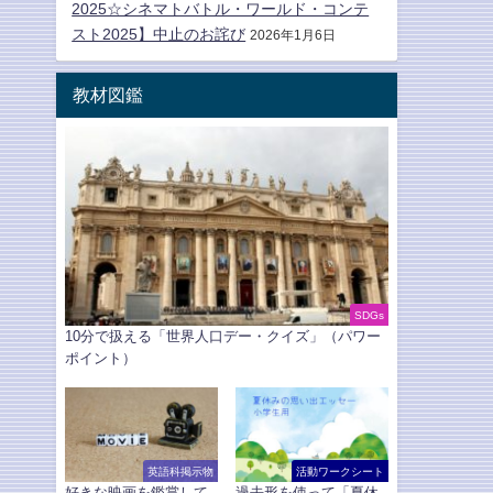
2025☆シネマトバトル・ワールド・コンテ
スト2025】中止のお詫び
2026年1月6日
教材図鑑
SDGs
10分で扱える「世界人口デー・クイズ」（パワー
ポイント）
英語科掲示物
活動ワークシート
好きな映画を鑑賞して
過去形を使って「夏休