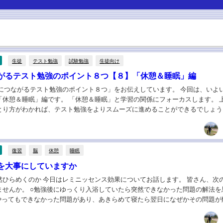
生徒
テスト勉強
試験勉強
生徒向け
がるテスト勉強のポイント８つ【８】「休憩＆睡眠」編
果につながるテスト勉強のポイント８つ」をお伝えしています。 今回は、いよ
「休憩＆睡眠」編です。 「休憩＆睡眠」と学習の関係にフォーカスします。 
とり方がわかれば、テスト勉強をよりスムーズに進めることができるでしょう
眠を大切にしよう まず結論からお話します...
復習
脳
休憩
睡眠
を大事にしていますか
然ひらめくのか 今日はレミニッセンス効果についてお話します。 皆さん、次
ませんか。 ○勉強後にゆっくり入浴していたら突然できなかった問題の解法を
回やってもできなかった問題があり、あきらめて寝たら翌日になぜかその問題が
はこのような経験をしたことがあると思いま...