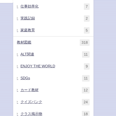
仕事効率化
7
実践記録
2
家庭教育
5
教材図鑑
318
ALT関連
11
ENJOY THE WORLD
9
SDGs
11
カード教材
12
クイズバンク
24
クラス掲示物
18