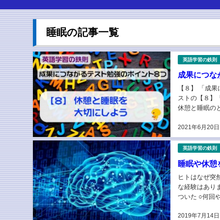
睡眠の記事一覧
英語学習の鉄則
成果につな
【８】 「成
ストの【８】
休憩と睡眠の
【８】休憩と睡
2021年6月20日
英語学習の鉄則
睡眠や休憩
ヒトはなぜ突
な経験はあり
ついた ○何
た 誰でも一度
2019年7月14日