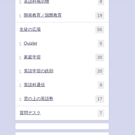
英語科掲示物
8
開発教育／国際教育
19
生徒の広場
55
Quizlet
5
家庭学習
20
英語学習の鉄則
20
英語科通信
9
雲の上の英語塾
17
質問デスク
7