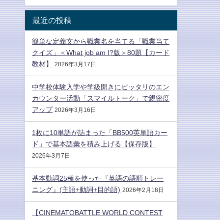
最近の投稿
簡単な定義文から職業名を当てる「職業当て
クイズ」＜What job am I?版＞80題【カード
教材】
2026年3月17日
中学校体験入学や学級開きにピッタリのエン
カウンター活動「スマイルトーク」で親密度
アップ
2026年3月16日
1枚に10単語が詰まった「BB500英単語カー
ド」で基本語彙を積み上げる【保存版】
2026年3月7日
基本動詞25種を使った『英語の語順トレー
ニング』(主語+動詞+目的語)
2026年2月18日
【CINEMATOBATTLE WORLD CONTEST