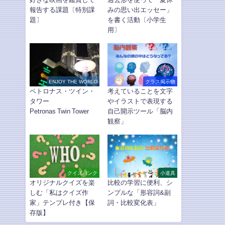
報告する課題〔特別課
みの思い出エッセー」
題〕
を書く活動〔小学生
用〕
ENJOY THE WORLD
クラス掲示物
ペトロナス・ツイン・
考えていることを文字
タワー
やイラストで表現する
Petronas Twin Tower
自己開示ツール「脳内
観察」
クイズバンク
小道具
オリジナルクイズを楽
比較の学習に便利、シ
しむ「私はクイズ作
ンプルな「形容詞&副
家」テンプレ付き【保
詞・比較変化表」
存版】