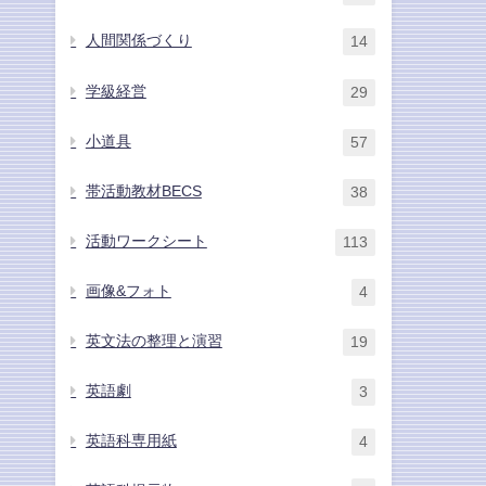
人間関係づくり
14
学級経営
29
小道具
57
帯活動教材BECS
38
活動ワークシート
113
画像&フォト
4
英文法の整理と演習
19
英語劇
3
英語科専用紙
4