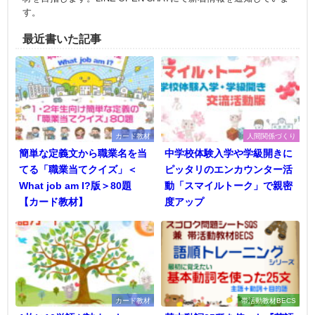
す。
最近書いた記事
カード教材
人間関係づくり
簡単な定義文から職業名を当
中学校体験入学や学級開きに
てる「職業当てクイズ」＜
ピッタリのエンカウンター活
What job am I?版＞80題
動「スマイルトーク」で親密
【カード教材】
度アップ
カード教材
帯活動教材BECS