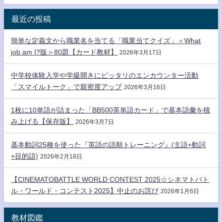
最近の投稿
簡単な定義文から職業名を当てる「職業当てクイズ」＜What
job am I?版＞80題【カード教材】
2026年3月17日
中学校体験入学や学級開きにピッタリのエンカウンター活動
「スマイルトーク」で親密度アップ
2026年3月16日
1枚に10単語が詰まった「BB500英単語カード」で基本語彙を積
み上げる【保存版】
2026年3月7日
基本動詞25種を使った『英語の語順トレーニング』(主語+動詞
+目的語)
2026年2月18日
【CINEMATOBATTLE WORLD CONTEST 2025☆シネマトバト
ル・ワールド・コンテスト2025】中止のお詫び
2026年1月6日
教材図鑑