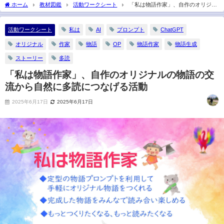
2021年6月13日
ホーム
教材図鑑
活動ワークシート
「私は物語作家」、自作のオリジナ
ルの物語の交流から自然に多読につなげる活動
活動ワークシート
私は
AI
プロンプト
ChatGPT
オリジナル
作家
物語
OP
物語作家
物語生成
ストーリー
多読
「私は物語作家」、自作のオリジナルの物語の交
流から自然に多読につなげる活動
2025年6月17日
2025年6月17日