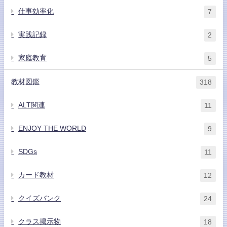
仕事効率化
7
実践記録
2
家庭教育
5
教材図鑑
318
ALT関連
11
ENJOY THE WORLD
9
SDGs
11
カード教材
12
クイズバンク
24
クラス掲示物
18