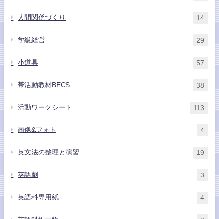
人間関係づくり
14
学級経営
29
小道具
57
帯活動教材BECS
38
活動ワークシート
113
画像&フォト
4
英文法の整理と演習
19
英語劇
3
英語科専用紙
4