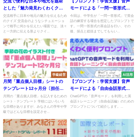
交流で便利な日本や地元を題材
【プロンプト：学習支援】音声
とした「魅力発見わくわくクイ
モードによる「一問一答形式」
ズ」
の英会話トレーニング
交流相手に日本や地元の魅力を伝えるため
今回は、中学生が「一問一答形式」で英会
のクイズ 交流会のようなシチュエーショ
話の練習する場合を想定したプロンプトで
ンで相手に何かを伝えたい場面では、淡々
す。一問一答形式の英会話を行い、その
と一方的に伝える形よりクイ...
後、採点と総括までしてもらい...
学級経営
AI活用
月間「重点個人目標」シートの
【プロンプト：学習支援】音声
テンプレート12ヶ月分〔担任セ
モードによる「自由会話形式」
ット〕
の英会話トレーニング
月間の「重点個人目標」を記入するための
ChatGPTの「音声モード」を利用した英
シート・テンプレート 学校にはいろいろ
会話トレーニング（自由会話編）のための
な目標がありますが、みなさんの学年や学
プロンプトについて紹介します。...
級ではどんな目標を設定させ...