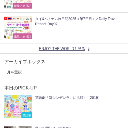
旅景／旅日記
タイ&ベトナム旅日記2025＜第7日目＞／Daily Travel
Report: Day07
旅景／旅日記
ENJOY THE WORLDも見る
アーカイブボックス
本日のPICK-UP
英語劇「新シンデレラ」に挑戦！（2019）
英語劇