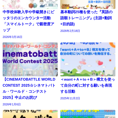
中学校体験入学や学級開きにピ
基本動詞25種を使った『英語の
ッタリのエンカウンター活動
語順トレーニング』(主語+動詞
「スマイルトーク」で親密度ア
+目的語)
ップ
2026年2月18日
2026年3月16日
【CINEMATOBATTLE WORLD
＜want＋A＋to＋B＞構文を使っ
CONTEST 2025☆シネマトバト
て自分の町に対する願いを表現
ル・ワールド・コンテスト
する活動
2025】中止のお詫び
2025年11月2日
2026年1月6日