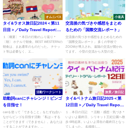
オムニバス
小道具
タイ&ラオス旅日記2024＜第11
交流後の気づきや感想をまとめ
日目＞／Daily Travel Report:
るための「国際交流レポート」
Day11
１〔概要〕＊本日の行動のふり返り＊
交流後の気づきや感想をまとめるための
〔朝〕 ホテルで朝食。BEST WESTERNの
「国際交流レポート」 多くの学校で
朝食は、まあ通常のものだった。 チケッ
ZOOMが導入され、遠隔の交流が開かれ
ト等は必要なく、エ...
てます。 小型の交流から大型の交...
活動ワークシート
旅景／旅日記
助動詞canにチャレンジ！ビンゴ
タイ&ベトナム旅日記2025＜第
を目指せ！
12日目＞／Daily Travel Report:
Day12
canを使って「できること」をたずね合い
１．本日の日記 ＊活動・感想・気づき＊
ながらビンゴを目指す活動 「私は～する
いよいよ最終日、シリキット王妃公園へ散
ことができます（できません）。あなたは
歩 6時起床。いよいよ滞在の最終日となっ
～することができますか。...
てしまった。 名残惜し...