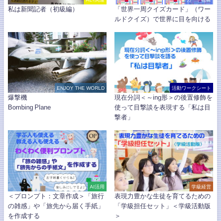
私は新聞記者（初級編）
「世界一周クイズカード」（ワー
ルドクイズ）で世界に目を向ける
ENJOY THE WORLD
活動ワークシート
爆撃機
現在分詞＜～ing形＞の後置修飾を
Bombing Plane
使って目撃談を表現する「私は目
撃者」
AI活用
学級経営
＜プロンプト：文章作成＞「旅行
表現力豊かな生徒を育てるための
の雑感」や「旅先から届く手紙」
「学級担任セット」＜学級活動版
を作成する
＞