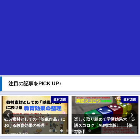
注目の記事をPICK UP♪
教材図鑑
ALT関連
楽しく取り組めて学習効果大「英
私は新聞記者（初級編）
語スゴロク〔AB標準版〕」【保
2019年9月18日
存版】