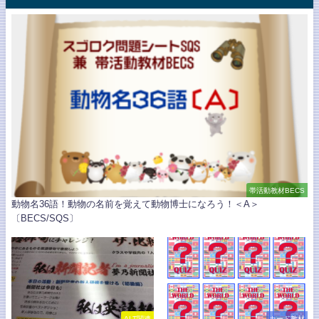
帯活動教材BECS
動物名36語！動物の名前を覚えて動物博士になろう！＜A＞
〔BECS/SQS〕
ALT関連
カード教材