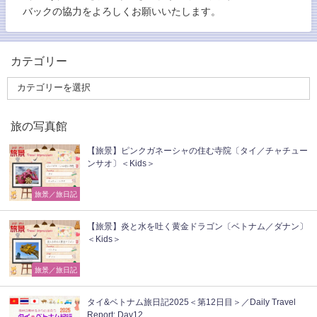
バックの協力をよろしくお願いいたします。
カテゴリー
旅の写真館
【旅景】ピンクガネーシャの住む寺院〔タイ／チャチュー
ンサオ〕＜Kids＞
旅景／旅日記
【旅景】炎と水を吐く黄金ドラゴン〔ベトナム／ダナン〕
＜Kids＞
旅景／旅日記
タイ&ベトナム旅日記2025＜第12日目＞／Daily Travel
Report: Day12