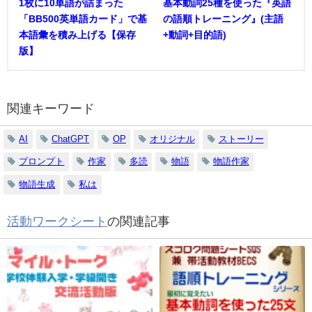
1枚に10単語が詰まった
基本動詞25種を使った『英語
「BB500英単語カード」で基
の語順トレーニング』(主語
本語彙を積み上げる【保存
+動詞+目的語)
版】
関連キーワード
AI
ChatGPT
OP
オリジナル
ストーリー
プロンプト
作家
多読
物語
物語作家
物語生成
私は
活動ワークシート
の関連記事