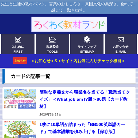
先生と生徒の教材バンク。言葉のおもしろさ、異国文化の奥深さ。触れて、
感じて、動き出す。
はじめに
教材図鑑
サイトマップ
お問い合せ
FIRST
TOOLS
SITEMAP
E-MAIL
＜お知らせ＞&＜サイト内お気に入りチェック機能＞
お知らせ
カードの記事一覧
簡単な定義文から職業名を当てる「職業当てク
イズ」＜What job am I?版＞80題【カード教
材】
カード教材
2026年3月17日
1枚に10単語が詰まった「BB500英単語カー
ド」で基本語彙を積み上げる【保存版】