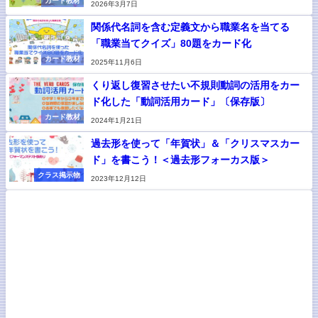
カード教材
2026年3月7日
関係代名詞を含む定義文から職業名を当てる
「職業当てクイズ」80題をカード化
カード教材
2025年11月6日
くり返し復習させたい不規則動詞の活用をカー
ド化した「動詞活用カード」〔保存版〕
カード教材
2024年1月21日
過去形を使って「年賀状」＆「クリスマスカー
ド」を書こう！＜過去形フォーカス版＞
クラス掲示物
2023年12月12日