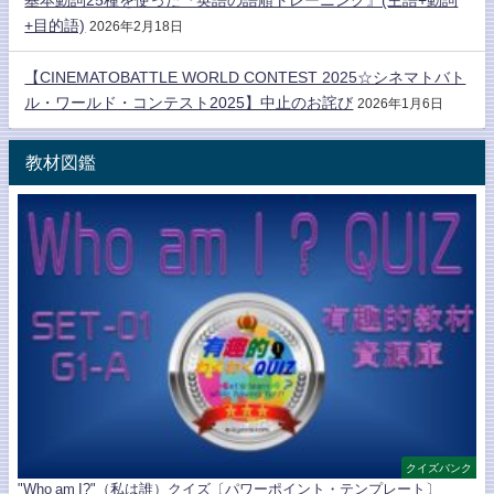
+目的語)
2026年2月18日
【CINEMATOBATTLE WORLD CONTEST 2025☆シネマトバト
ル・ワールド・コンテスト2025】中止のお詫び
2026年1月6日
教材図鑑
クイズバンク
"Who am I?"（私は誰）クイズ〔パワーポイント・テンプレート〕