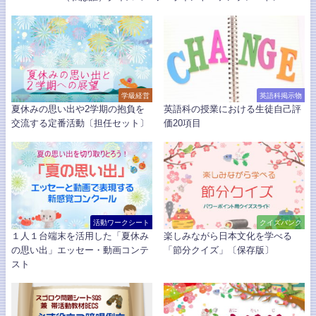
学級経営
英語科掲示物
夏休みの思い出や2学期の抱負を
英語科の授業における生徒自己評
交流する定番活動〔担任セット〕
価20項目
活動ワークシート
クイズバンク
１人１台端末を活用した「夏休み
楽しみながら日本文化を学べる
の思い出」エッセー・動画コンテ
「節分クイズ」〔保存版〕
スト