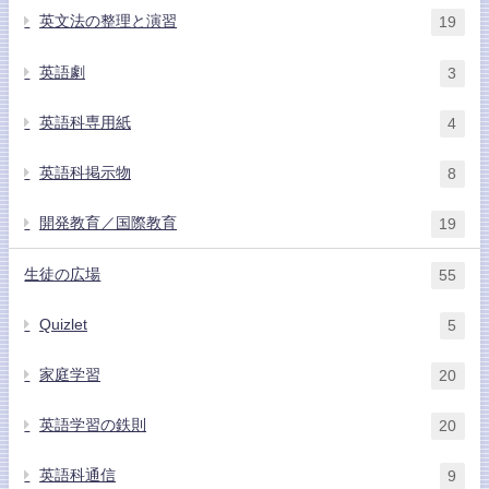
英文法の整理と演習
19
英語劇
3
英語科専用紙
4
英語科掲示物
8
開発教育／国際教育
19
生徒の広場
55
Quizlet
5
家庭学習
20
英語学習の鉄則
20
英語科通信
9