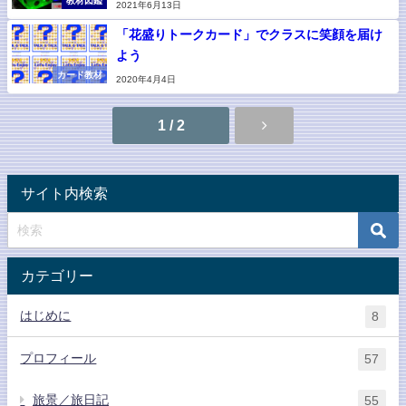
教材図鑑
2021年6月13日
「花盛りトークカード」でクラスに笑顔を届け
よう
カード教材
2020年4月4日
1 / 2
サイト内検索
カテゴリー
はじめに
8
プロフィール
57
旅景／旅日記
55