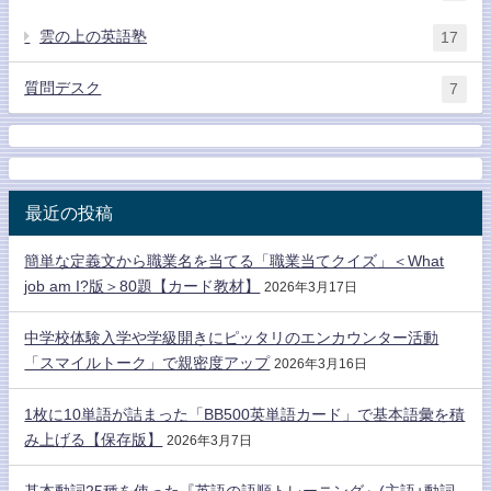
雲の上の英語塾
17
質問デスク
7
最近の投稿
簡単な定義文から職業名を当てる「職業当てクイズ」＜What
job am I?版＞80題【カード教材】
2026年3月17日
中学校体験入学や学級開きにピッタリのエンカウンター活動
「スマイルトーク」で親密度アップ
2026年3月16日
1枚に10単語が詰まった「BB500英単語カード」で基本語彙を積
み上げる【保存版】
2026年3月7日
基本動詞25種を使った『英語の語順トレーニング』(主語+動詞