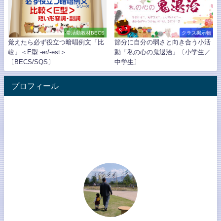
帯活動教材BECS
クラス掲示物
覚えたら必ず役立つ暗唱例文「比
節分に自分の弱さと向き合う小活
較」＜E型:-er/-est＞
動「私の心の鬼退治」〔小学生／
〔BECS/SQS〕
中学生〕
プロフィール