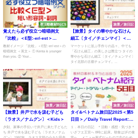
帯活動教材BECS
旅景／旅日記
覚えたら必ず役立つ暗唱例文
【旅景】タイの華やかな石けん
「比較」＜E型:-er/-est＞
細工〔タイ／チェンマイ〕＜
〔BECS/SQS〕
Kids＞
教材イメージ 「比較」＜E型:-er/-est＞の
マーケットに並ぶ手作りの品々、中でも
暗唱例文 ＜英文＞ ① Kenta is younger
「石けん細工」の美しさは際立つ タイの
than you. ② Your...
華やかな石けん細工〔タイ／チェンマイ〕
タイ北部の古都チェンマイ。...
旅景／旅日記
旅景／旅日記
【旅景】井戸で水を汲む子ども
タイ&ベトナム旅日記2025＜第5
〔ラオス／ナムグン〕＜Kids＞
日目＞／Daily Travel Report:
Day05
夕刻、家事の手伝いで井戸に来た子どもた
１．本日の日記 ＊活動・感想・気づき＊
ち 井戸で水を汲む子ども〔ラオス／ナム
いざフエ王宮へ 8時に起床。朝食は1Fの食
グン〕 1997年、ラオス北部の小さな田舎
堂へ。 メニュー形式だったので念のため