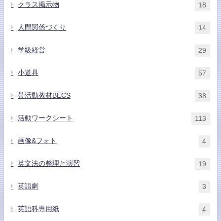
クラス掲示物
18
人間関係づくり
14
学級経営
29
小道具
57
帯活動教材BECS
38
活動ワークシート
113
画像&フォト
4
英文法の整理と演習
19
英語劇
3
英語科専用紙
4