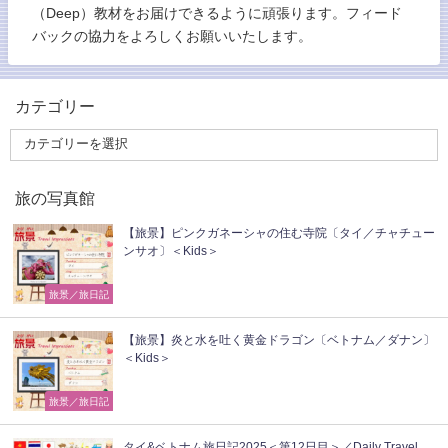
（Deep）教材をお届けできるように頑張ります。フィード
バックの協力をよろしくお願いいたします。
カテゴリー
旅の写真館
【旅景】ピンクガネーシャの住む寺院〔タイ／チャチュー
ンサオ〕＜Kids＞
旅景／旅日記
【旅景】炎と水を吐く黄金ドラゴン〔ベトナム／ダナン〕
＜Kids＞
旅景／旅日記
タイ&ベトナム旅日記2025＜第12日目＞／Daily Travel