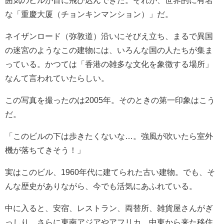
囲気のビルが目に飛び込んできた。それが、世界的に有名
な「重慶大厦（チョンキンマンション）」だ。
ネイザンロード（弥敦道）沿いにそびえ立ち、まるで異国
の迷宮のようなこの建物には、いろんな国の人たちが集ま
っている。かつては「香港の雑多な文化を象徴する場所」
なんて言われていたらしい。
この写真を撮ったのは2005年。そのときの第一印象はこう
だ。
「このビルの下は歩きたくないな…。強風が吹いたら室外
機が落ちてきそう！」
実はこのビル、1960年代に建てられた古い建物。でも、そ
んな歴史がありながら、今でも活気にあふれている。
中に入ると、安宿、レストラン、両替所、雑貨屋さんがぎ
っしり。さらに東南アジアやアフリカ、中東から来た移住