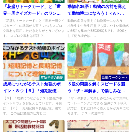
小道具
帯活動教材BECS
「花盛りトークカード」と「世
動物名36語！動物の名前を覚え
界一周クイズカード」のワンペ
て動物博士になろう！＜A＞
ーパー36問版
〔BECS/SQS〕
「花盛りトークカード」と「世界一周クイ
動物の名前を覚えて動物博士になろう！
ズカード」の準備が大変？ いつもスゴロ
小学生や中学生序盤でも扱いやすい動物名
ク教材を活用いただきありがとうございま
の36語を集めたBECS/SQSです。 SQSと
す。 スゴロク教材は好評で...
して使う場合は、...
英語学習の鉄則
活動ワークシート
成果につながるテスト勉強のポ
５題の問題を解くスピードを競
イント８つ【６】「短期記憶＆
う「ザ・早解き」で楽しみなが
長期記憶」編
ら集中力UP
【６】 「成果につながるテスト勉強のポ
「ザ・早解き」で楽しみながらかつ集中し
イント８つ」をお伝えしています。 今回
てトレーニングができる 定期テストや入
は、【６】「短期記憶＆長期記憶」編で
試では、どれだけ早く答えるかがカギにな
す。 この話は勉強の仕方とは...
ります。 テストの途中で「...