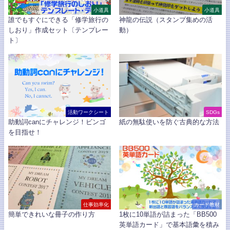
小道具
小道具
誰でもすぐにできる「修学旅行の
神龍の伝説（スタンプ集めの活
しおり」作成セット〔テンプレー
動）
ト〕
活動ワークシート
SDGs
助動詞canにチャレンジ！ビンゴ
紙の無駄使いを防ぐ古典的な方法
を目指せ！
仕事効率化
カード教材
簡単できれいな冊子の作り方
1枚に10単語が詰まった「BB500
英単語カード」で基本語彙を積み