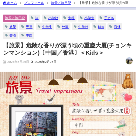
2021年8月16日
ホーム
プロフィール
旅景／旅日記
【旅景】危険な香りが漂う頃の重慶
大厦(チョンキンマンション)〔中国／香港〕＜Kids＞
旅景／旅日記
旅
小学校
生徒
小学生
子ども
旅景
児童
中学生
外国
中学校
kids
海外
香港
中国
【旅景】危険な香りが漂う頃の重慶大厦(チョンキ
ンマンション)〔中国／香港〕＜Kids＞
2024年6月26日
2025年2月26日