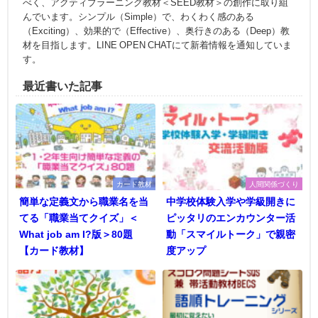
べく、アクティブラーニング教材＜SEED教材＞の創作に取り組
んでいます。シンプル（Simple）で、わくわく感のある
（Exciting）、効果的で（Effective）、奥行きのある（Deep）教
材を目指します。LINE OPEN CHATにて新着情報を通知していま
す。
最近書いた記事
カード教材
人間関係づくり
簡単な定義文から職業名を当
中学校体験入学や学級開きに
てる「職業当てクイズ」＜
ピッタリのエンカウンター活
What job am I?版＞80題
動「スマイルトーク」で親密
【カード教材】
度アップ