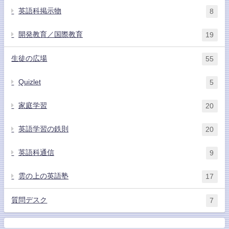
英語科掲示物
8
開発教育／国際教育
19
生徒の広場
55
Quizlet
5
家庭学習
20
英語学習の鉄則
20
英語科通信
9
雲の上の英語塾
17
質問デスク
7