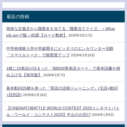
最近の投稿
簡単な定義文から職業名を当てる「職業当てクイズ」＜What
job am I?版＞80題【カード教材】
2026年3月17日
中学校体験入学や学級開きにピッタリのエンカウンター活動
「スマイルトーク」で親密度アップ
2026年3月16日
1枚に10単語が詰まった「BB500英単語カード」で基本語彙を積
み上げる【保存版】
2026年3月7日
基本動詞25種を使った『英語の語順トレーニング』(主語+動詞
+目的語)
2026年2月18日
【CINEMATOBATTLE WORLD CONTEST 2025☆シネマトバト
ル・ワールド・コンテスト2025】中止のお詫び
2026年1月6日