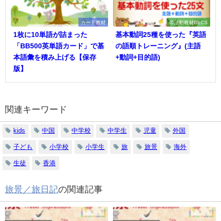
カード教材
帯活動教材BECS
1枚に10単語が詰まった
基本動詞25種を使った『英語
「BB500英単語カード」で基
の語順トレーニング』(主語
本語彙を積み上げる【保存
+動詞+目的語)
版】
関連キーワード
kids
中国
中学校
中学生
児童
外国
子ども
小学校
小学生
旅
旅景
海外
生徒
香港
旅景／旅日記
の関連記事