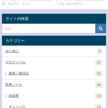
町、ナムグン。 そこに...
「いろいろありますが...
サイト内検索
カテゴリー
はじめに
8
プロフィール
57
旅景／旅日記
55
思考ノート
46
AI活用
15
オムニバス
16