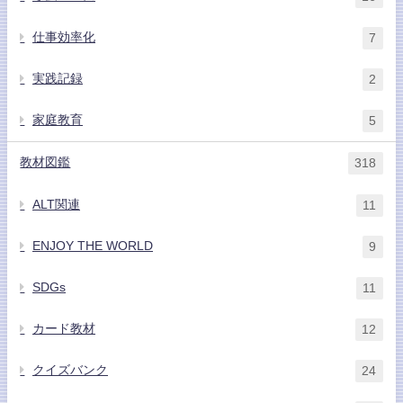
仕事効率化
7
実践記録
2
家庭教育
5
教材図鑑
318
ALT関連
11
ENJOY THE WORLD
9
SDGs
11
カード教材
12
クイズバンク
24