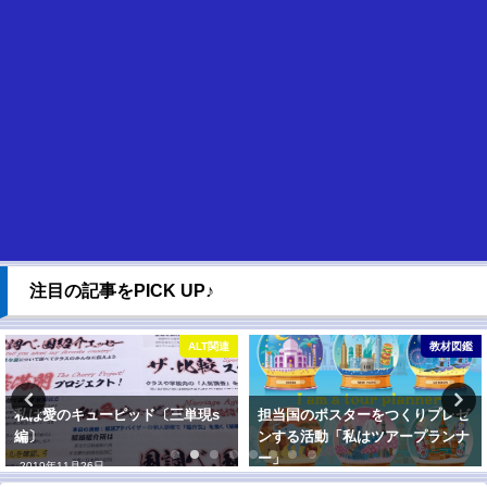
注目の記事をPICK UP♪
ALT関連
教材図鑑
私は愛のキューピッド〔三単現s
担当国のポスターをつくりプレゼ
編〕
ンする活動「私はツアープランナ
ー」
2019年11月26日