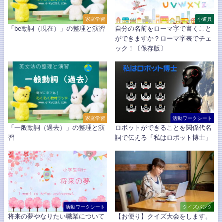
家庭学習
小道具
「be動詞（現在）」の整理と演習
自分の名前をローマ字で書くこと
ができますか？ローマ字表でチェ
ック！〔保存版〕
家庭学習
活動ワークシート
「一般動詞（過去）」の整理と演
ロボットができることを関係代名
習
詞で伝える「私はロボット博士」
活動ワークシート
クイズバンク
将来の夢やなりたい職業について
【お便り】クイズ大会をします。