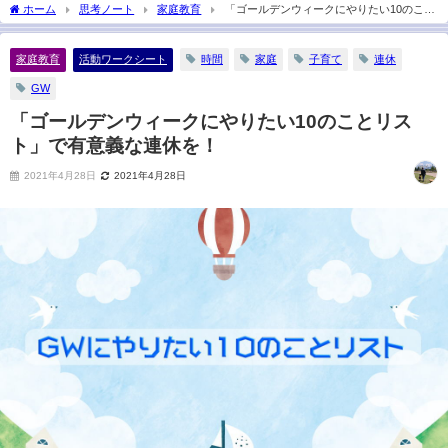
2025年2月15日
ホーム
思考ノート
家庭教育
「ゴールデンウィークにやりたい10のこと
リスト」で有意義な連休を！
家庭教育
活動ワークシート
時間
家庭
子育て
連休
GW
「ゴールデンウィークにやりたい10のことリス
ト」で有意義な連休を！
2021年4月28日
2021年4月28日