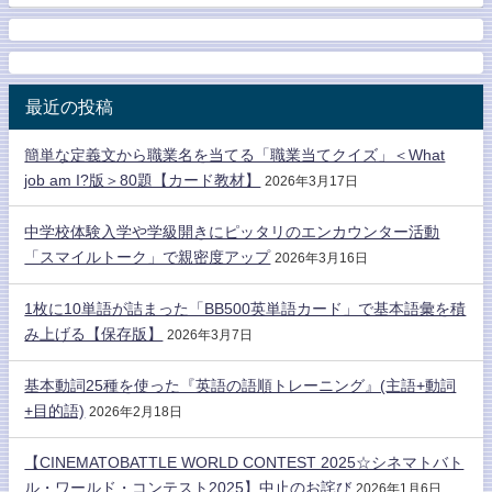
最近の投稿
簡単な定義文から職業名を当てる「職業当てクイズ」＜What
job am I?版＞80題【カード教材】
2026年3月17日
中学校体験入学や学級開きにピッタリのエンカウンター活動
「スマイルトーク」で親密度アップ
2026年3月16日
1枚に10単語が詰まった「BB500英単語カード」で基本語彙を積
み上げる【保存版】
2026年3月7日
基本動詞25種を使った『英語の語順トレーニング』(主語+動詞
+目的語)
2026年2月18日
【CINEMATOBATTLE WORLD CONTEST 2025☆シネマトバト
ル・ワールド・コンテスト2025】中止のお詫び
2026年1月6日