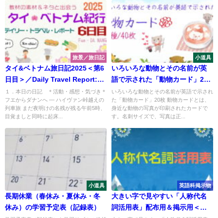
旅景／旅日記
小道具
タイ&ベトナム旅日記2025＜第6
いろいろな動物とその名前が英
日目＞／Daily Travel Report:
語で示された「動物カード」20
Day06
枚/40種
１．本日の日記 ＊活動・感想・気づき＊
いろいろな動物とその名前が英語で示され
フエからダナンへ ― ハイヴァン峠越えの
た「動物カード」20枚 動物カードとは、
列車旅 まだ夜明けの名残が残る午前5時、
身近な動物の写真が印刷されたカードで
目覚ましと同時に起床...
す。名刺サイズで、写真は正...
小道具
英語科掲示物
長期休業（春休み・夏休み・冬
大きい字で見やすい「人称代名
休み）の学習予定表（記録表）
詞活用表」配布用＆掲示用＜保