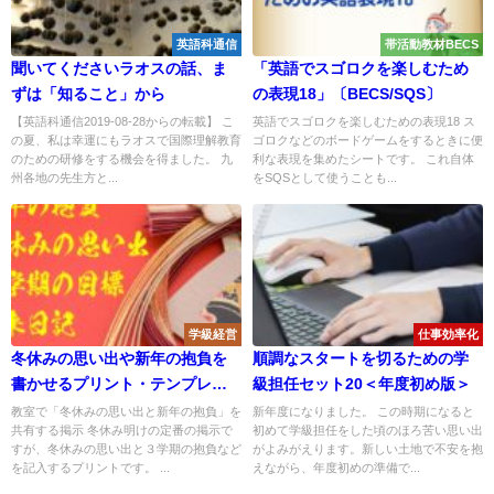
英語科通信
帯活動教材BECS
聞いてくださいラオスの話、ま
「英語でスゴロクを楽しむため
ずは「知ること」から
の表現18」〔BECS/SQS〕
【英語科通信2019-08-28からの転載】 こ
英語でスゴロクを楽しむための表現18 ス
の夏、私は幸運にもラオスで国際理解教育
ゴロクなどのボードゲームをするときに便
のための研修をする機会を得ました。 九
利な表現を集めたシートです。 これ自体
州各地の先生方と...
をSQSとして使うことも...
学級経営
仕事効率化
冬休みの思い出や新年の抱負を
順調なスタートを切るための学
書かせるプリント・テンプレ
級担任セット20＜年度初め版＞
〔担任セット〕
教室で「冬休みの思い出と新年の抱負」を
新年度になりました。 この時期になると
共有する掲示 冬休み明けの定番の掲示で
初めて学級担任をした頃のほろ苦い思い出
すが、冬休みの思い出と３学期の抱負など
がよみがえります。新しい土地で不安を抱
を記入するプリントです。 ...
えながら、年度初めの準備で...