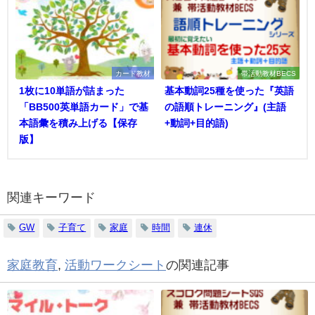
カード教材
帯活動教材BECS
1枚に10単語が詰まった
基本動詞25種を使った『英語
「BB500英単語カード」で基
の語順トレーニング』(主語
本語彙を積み上げる【保存
+動詞+目的語)
版】
関連キーワード
GW
子育て
家庭
時間
連休
家庭教育
,
活動ワークシート
の関連記事