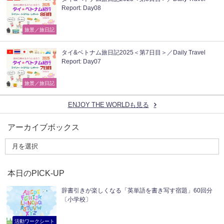
Report: Day08
旅景／旅日記
タイ&ベトナム旅日記2025＜第7日目＞／Daily Travel
Report: Day07
旅景／旅日記
ENJOY THE WORLDも見る
アーカイブボックス
本日のPICK-UP
辞書引きが楽しくなる「英単語を書き写す宿題」60回分
〔小学校〕
活動ワークシート