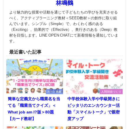
林鳴鶴
より魅力的な授業や活動を通じて子どもたちの学びを充実させる
べく、アクティブラーニング教材＜SEED教材＞の創作に取り組
んでいます。シンプル（Simple）で、わくわく感のある
（Exciting）、効果的で（Effective）、奥行きのある（Deep）教
材を目指します。LINE OPEN CHATにて新着情報を通知していま
す。
最近書いた記事
カード教材
人間関係づくり
簡単な定義文から職業名を当
中学校体験入学や学級開きに
てる「職業当てクイズ」＜
ピッタリのエンカウンター活
What job am I?版＞80題
動「スマイルトーク」で親密
【カード教材】
度アップ