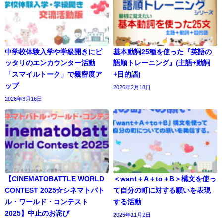
中学校体験入学や学級開きにピ
基本動詞25種を使った『英語の
ッタリのエンカウンター活動
語順トレーニング』(主語+動詞
「スマイルトーク」で親密度ア
+目的語)
ップ
2026年2月18日
2026年3月16日
【CINEMATOBATTLE WORLD
＜want＋A＋to＋B＞構文を使っ
CONTEST 2025☆シネマトバト
て自分の町に対する願いを表現
ル・ワールド・コンテスト
する活動
2025】中止のお詫び
2025年11月2日