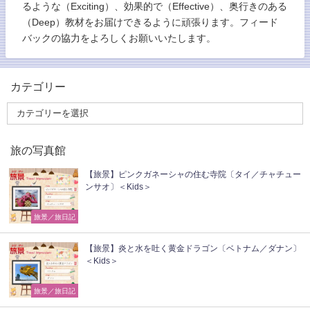
るような（Exciting）、効果的で（Effective）、奥行きのある
（Deep）教材をお届けできるように頑張ります。フィード
バックの協力をよろしくお願いいたします。
カテゴリー
旅の写真館
【旅景】ピンクガネーシャの住む寺院〔タイ／チャチュー
ンサオ〕＜Kids＞
旅景／旅日記
【旅景】炎と水を吐く黄金ドラゴン〔ベトナム／ダナン〕
＜Kids＞
旅景／旅日記