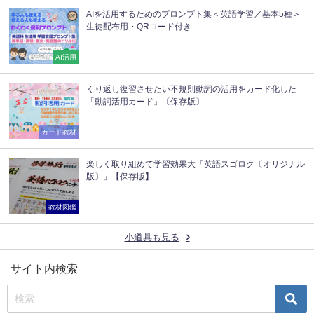
AIを活用するためのプロンプト集＜英語学習／基本5種＞
生徒配布用・QRコード付き
AI活用
くり返し復習させたい不規則動詞の活用をカード化した
「動詞活用カード」〔保存版〕
カード教材
楽しく取り組めて学習効果大「英語スゴロク〔オリジナル
版〕」【保存版】
教材図鑑
小道具も見る
サイト内検索