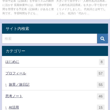
存版＞
学習予定表（記録表）を学習リズムの維持
大きい字で見やすい「人称代名詞活用表」
に活かす 長期休業中には、目標や学習時
「人称代名詞活用表」を大きい字で見やす
間を管理する予定表（記録表）があると便
くリメイクしました。 代名詞とは何でし
利です。 学習時間を子ども...
ょうか。 名詞の「代わり...
サイト内検索
カテゴリー
はじめに
8
プロフィール
57
旅景／旅日記
55
思考ノート
46
AI活用
15