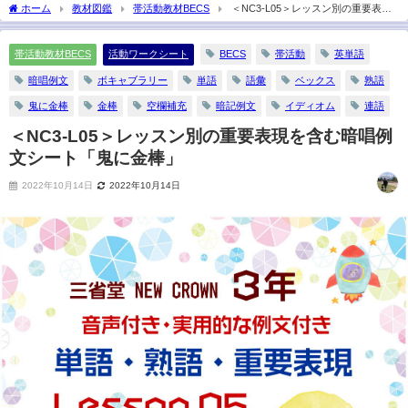
2021年6月13日
ホーム
教材図鑑
帯活動教材BECS
＜NC3-L05＞レッスン別の重要表現
を含む暗唱例文シート「鬼に金棒」
帯活動教材BECS
活動ワークシート
BECS
帯活動
英単語
暗唱例文
ボキャブラリー
単語
語彙
ベックス
熟語
鬼に金棒
金棒
空欄補充
暗記例文
イディオム
連語
＜NC3-L05＞レッスン別の重要表現を含む暗唱例
文シート「鬼に金棒」
2022年10月14日
2022年10月14日