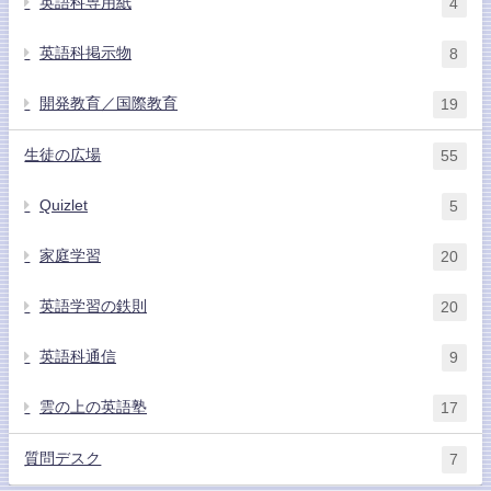
英語科専用紙
4
英語科掲示物
8
開発教育／国際教育
19
生徒の広場
55
Quizlet
5
家庭学習
20
英語学習の鉄則
20
英語科通信
9
雲の上の英語塾
17
質問デスク
7