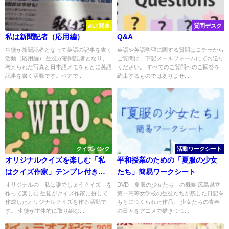
ALT関連
質問デスク
私は新聞記者（応用編）
Q&A
生徒が新聞記者となって英語の記事を書く
英語や英語学習に関する質問はコチラから
活動（応用編） 生徒が新聞記者となり、
ご質問は、下記メールフォームにてお送り
与えられた写真と日本語メモをもとに英語
ください。 すべてのご質問へのご回答を
記事を書く活動です。ペアで...
約束するものではありませ...
クイズバンク
活動ワークシート
オリジナルクイズを楽しむ「私
平和授業のための「夏服の少女
はクイズ作家」テンプレ付き
たち」簡易ワークシート
【保存版】
オリジナルの「私は誰でしょうクイズ」を
DVD「夏服の少女たち」の概要 広島県立
作って楽しむ 生徒がクイズ作家に扮して
第一高等女学校の生徒たちが残した日記を
作成したオリジナルクイズを作る活動で
もとにつくられた作品。 少女たちの青春
す。 生徒が主体的に取り組む...
の日々をアニメで描きつつ...