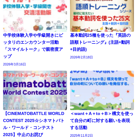
中学校体験入学や学級開きにピ
基本動詞25種を使った『英語の
ッタリのエンカウンター活動
語順トレーニング』(主語+動詞
「スマイルトーク」で親密度ア
+目的語)
ップ
2026年2月18日
2026年3月16日
【CINEMATOBATTLE WORLD
＜want＋A＋to＋B＞構文を使っ
CONTEST 2025☆シネマトバト
て自分の町に対する願いを表現
ル・ワールド・コンテスト
する活動
2025】中止のお詫び
2025年11月2日