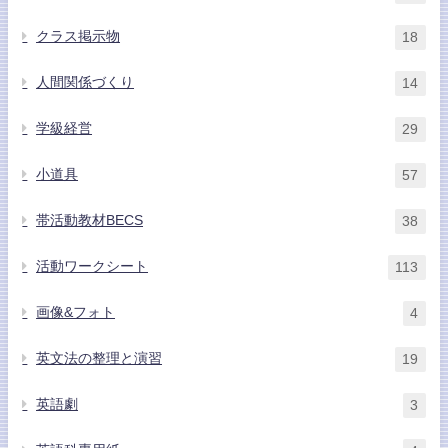
クラス掲示物
18
人間関係づくり
14
学級経営
29
小道具
57
帯活動教材BECS
38
活動ワークシート
113
画像&フォト
4
英文法の整理と演習
19
英語劇
3