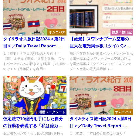
オムニバス
旅景／旅日記
タイ&ラオス旅日記2024＜第2日
【旅景】スワンナプーム空港の
目＞／Daily Travel Report:
巨大な電光掲示板〔タイ/バンコ
Day02
ク〕＜Kids＞
１〔概要〕＊本日の行動のふり返り＊
預けた荷物を受け取るベルトナンバーを示
〔朝〕 ホテルで朝食、近所を散歩。 ワッ
す電光掲示板 スワンナプーム空港の巨大
トパークナムへの行き方を確認。少し遠い
な電光掲示板〔タイ/バンコク〕 スワンナ
のでBTS（路線図）を利用...
プーム空港の電光掲示板（...
活動ワークシート
オムニバス
仮定法で10億円を手にした自分
タイ&ラオス旅日記2024＜第8日
の行動を表現する「私は億万長
目＞／Daily Travel Report:
者」
Day08
仮定法を用いて「もし私が10億円を持っ
１〔概要〕＊本日の行動のふり返り＊