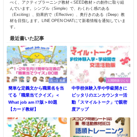
べく、アクティブラーニング教材＜SEED教材＞の創作に取り組
んでいます。シンプル（Simple）で、わくわく感のある
（Exciting）、効果的で（Effective）、奥行きのある（Deep）教
材を目指します。LINE OPEN CHATにて新着情報を通知していま
す。
最近書いた記事
カード教材
人間関係づくり
簡単な定義文から職業名を当
中学校体験入学や学級開きに
てる「職業当てクイズ」＜
ピッタリのエンカウンター活
What job am I?版＞80題
動「スマイルトーク」で親密
【カード教材】
度アップ