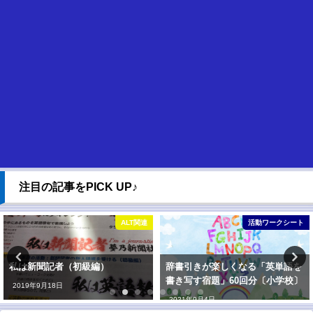
注目の記事をPICK UP♪
連
活動ワークシート
教材図
辞書引きが楽しくなる「英単語を
楽しく取り組めて学習効果大「英
書き写す宿題」60回分〔小学校〕
語スゴロク〔AB標準版〕」【保
存版】
2021年9月4日