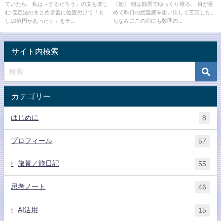
ていたら、私は～するだろう」の文を楽し
〔朝〕 朝は部屋でゆっくり寝る。 目が覚
む 仮定法のまとめ学習に位置付けて「も
めて昨日の絶望感を思い出して苦笑した。
し10億円があったら」をテ...
ちなみにこの宿にも数匹の...
サイト内検索
カテゴリー
はじめに
8
プロフィール
57
旅景／旅日記
55
思考ノート
46
AI活用
15