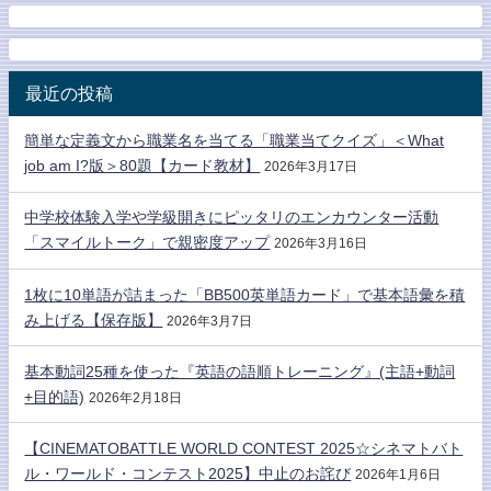
最近の投稿
簡単な定義文から職業名を当てる「職業当てクイズ」＜What
job am I?版＞80題【カード教材】
2026年3月17日
中学校体験入学や学級開きにピッタリのエンカウンター活動
「スマイルトーク」で親密度アップ
2026年3月16日
1枚に10単語が詰まった「BB500英単語カード」で基本語彙を積
み上げる【保存版】
2026年3月7日
基本動詞25種を使った『英語の語順トレーニング』(主語+動詞
+目的語)
2026年2月18日
【CINEMATOBATTLE WORLD CONTEST 2025☆シネマトバト
ル・ワールド・コンテスト2025】中止のお詫び
2026年1月6日