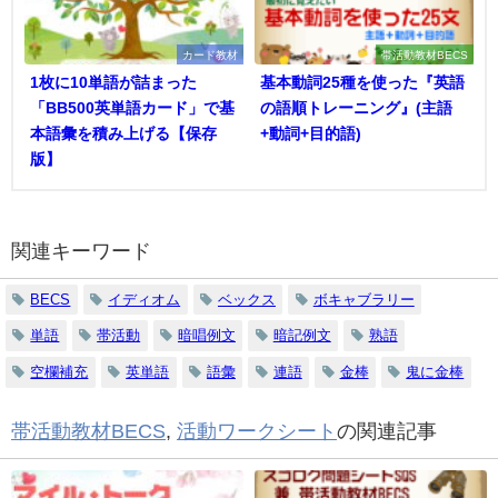
カード教材
帯活動教材BECS
1枚に10単語が詰まった
基本動詞25種を使った『英語
「BB500英単語カード」で基
の語順トレーニング』(主語
本語彙を積み上げる【保存
+動詞+目的語)
版】
関連キーワード
BECS
イディオム
ベックス
ボキャブラリー
単語
帯活動
暗唱例文
暗記例文
熟語
空欄補充
英単語
語彙
連語
金棒
鬼に金棒
帯活動教材BECS
,
活動ワークシート
の関連記事