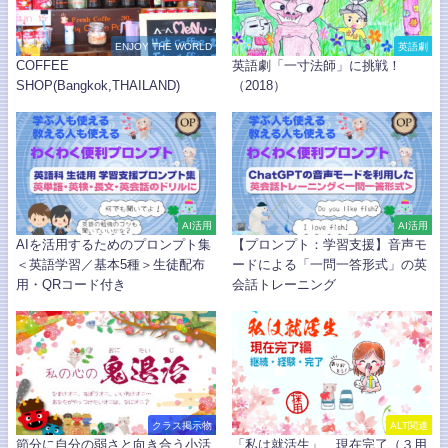
ENJOY THE WORLD
英語劇
COFFEE
英語劇「一寸法師」に挑戦！
SHOP(Bangkok,THAILAND)
（2018）
AI活用
AI活用
AIを活用するためのプロンプト集
【プロンプト：学習支援】音声モ
＜英語学習／基本5種＞生徒配布
ードによる「一問一答形式」の英
用・QRコード付き
会話トレーニング
クラス掲示物
ALT関連
節分に自分の弱さと向き合う小活
「私は就活生」、現在完了（３用