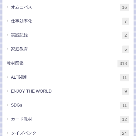
オムニバス
16
仕事効率化
7
実践記録
2
家庭教育
5
教材図鑑
318
ALT関連
11
ENJOY THE WORLD
9
SDGs
11
カード教材
12
クイズバンク
24